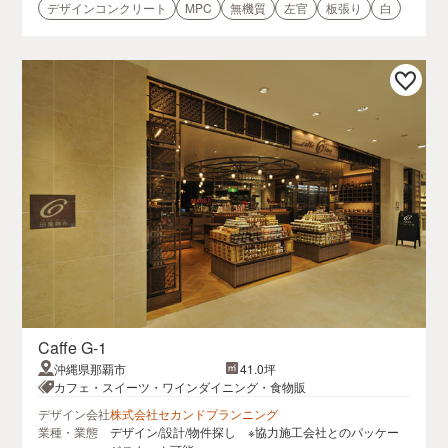
デザインコンクリート
MPC
無機質
左官
板張り
白
Caffe G-1
沖縄県那覇市
41.0坪
カフェ・スイーツ・ワインダイニング・食物販
デザイン会社
株式会社セカンドプランニング
業種・業態
デザイン/設計/物件探し ※協力施工会社とのパッケー