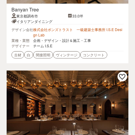
Banyan Tree
東京都調布市
33.0坪
イタリアンダイニング
デザイン会社
株式会社ボンズトラスト 一級建築士事務所 I.S.E Desi
gn Lab
業種・業態
企画・デザイン・設計＆施工・工事
デザイナー
チーム I.S.E
古材
白
間接照明
ヴィンテージ
コンクリート