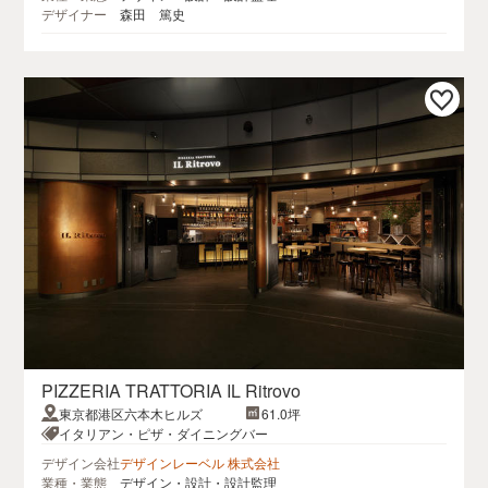
デザイナー
森田 篤史
PIZZERIA TRATTORIA IL Ritrovo
東京都港区六本木ヒルズ
61.0坪
イタリアン・ピザ・ダイニングバー
デザイン会社
デザインレーベル 株式会社
業種・業態
デザイン・設計・設計監理