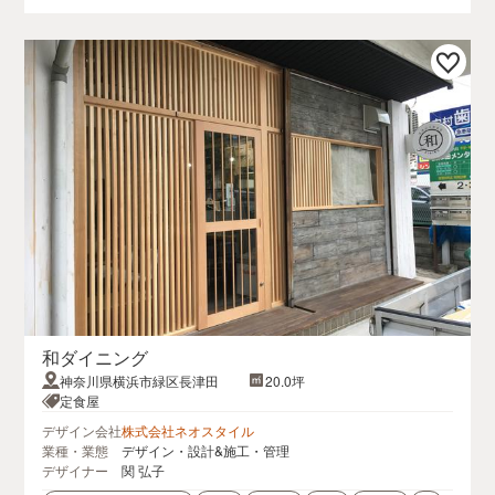
和ダイニング
神奈川県横浜市緑区長津田
20.0坪
定食屋
デザイン会社
株式会社ネオスタイル
業種・業態
デザイン・設計&施工・管理
デザイナー
関 弘子