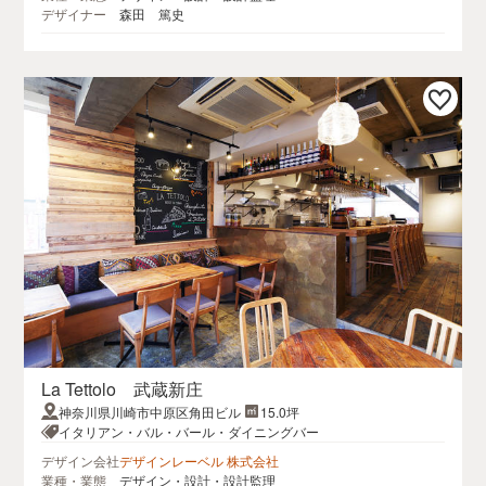
デザイナー
森田 篤史
La Tettolo 武蔵新庄
神奈川県川崎市中原区角田ビル
15.0坪
イタリアン・バル・バール・ダイニングバー
デザイン会社
デザインレーベル 株式会社
業種・業態
デザイン・設計・設計監理