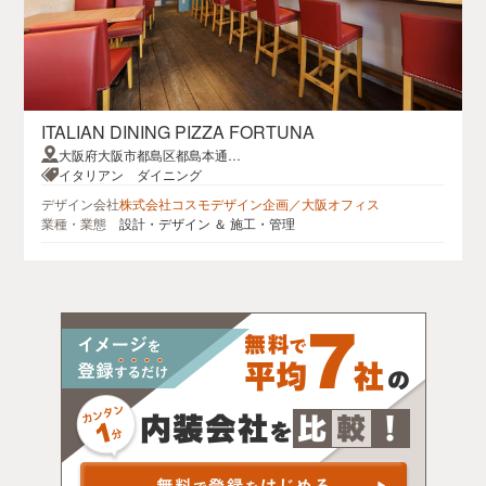
ITALIAN DINING PIZZA FORTUNA
大阪府大阪市都島区都島本通2-
9-14
イタリアン ダイニング
デザイン会社
株式会社コスモデザイン企画／大阪オフィス
業種・業態
設計・デザイン ＆ 施工・管理