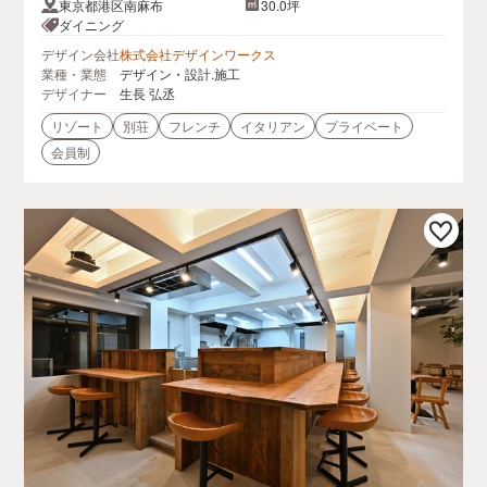
東京都港区南麻布
30.0坪
ダイニング
デザイン会社
株式会社デザインワークス
業種・業態
デザイン・設計.施工
デザイナー
生長 弘丞
リゾート
別荘
フレンチ
イタリアン
プライベート
会員制