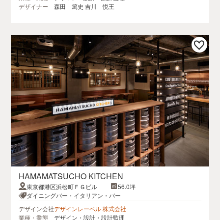
デザイナー
森田 篤史 吉川 悦王
HAMAMATSUCHO KITCHEN
東京都港区浜松町ＦＧビル
56.0坪
ダイニングバー・イタリアン・バー
デザイン会社
デザインレーベル 株式会社
業種・業態
デザイン・設計・設計監理