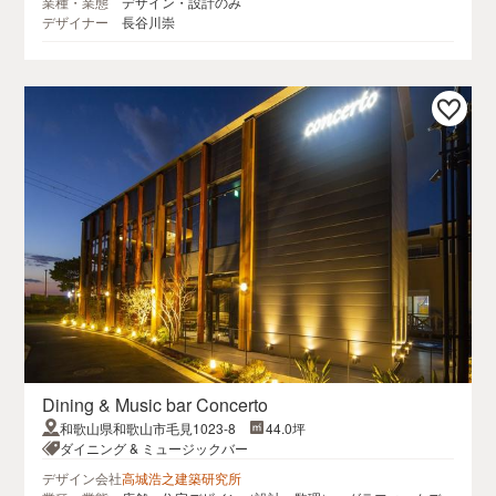
業種・業態
デザイン・設計のみ
デザイナー
長谷川崇
Dining & Music bar Concerto
和歌山県和歌山市毛見1023-8
44.0坪
ダイニング & ミュージックバー
デザイン会社
高城浩之建築研究所