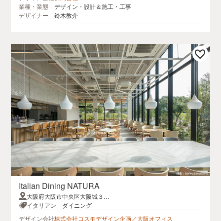
業種・業態
デザイン・設計＆施工・工事
デザイナー
鈴木教介
Italian Dining NATURA
大阪府大阪市中央区大阪城３
−１B TERRACE1F
イタリアン ダイニング
デザイン会社
株式会社コスモデザイン企画／大阪オフィス