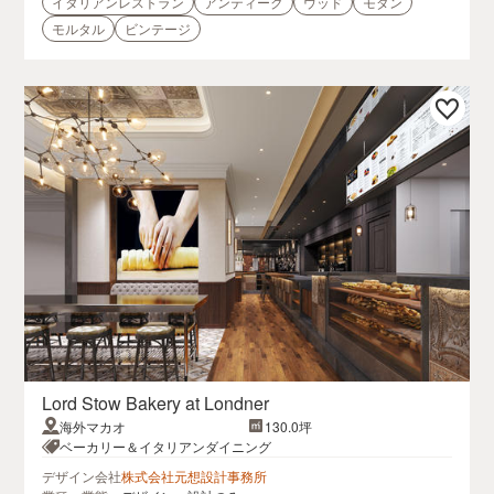
イタリアンレストラン
アンティーク
ウッド
モダン
モルタル
ビンテージ
Lord Stow Bakery at Londner
海外マカオ
130.0坪
ベーカリー＆イタリアンダイニング
デザイン会社
株式会社元想設計事務所