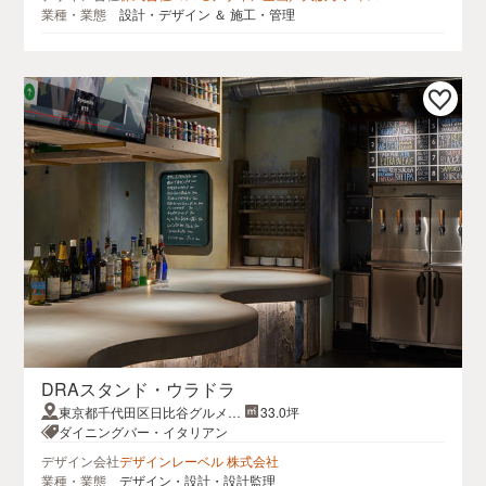
業種・業態
設計・デザイン ＆ 施工・管理
DRAスタンド・ウラドラ
東京都千代田区日比谷グルメゾ
33.0坪
ン
ダイニングバー・イタリアン
デザイン会社
デザインレーベル 株式会社
業種・業態
デザイン・設計・設計監理