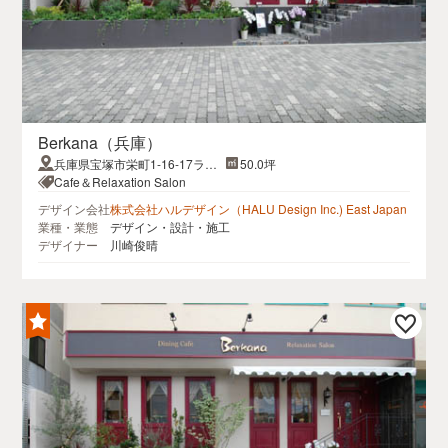
Berkana（兵庫）
兵庫県宝塚市栄町1-16-17ライ
50.0坪
ブリービル１F
Cafe＆Relaxation Salon
デザイン会社
株式会社ハルデザイン（HALU Design Inc.) East Japan
業種・業態
デザイン・設計・施工
デザイナー
川崎俊晴