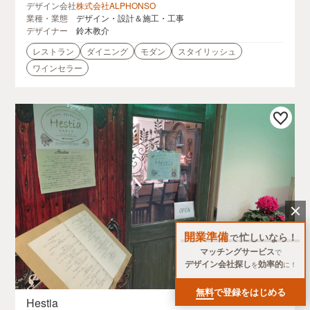
デザイン会社
株式会社ALPHONSO
業種・業態
デザイン・設計＆施工・工事
デザイナー
鈴木教介
レストラン
ダイニング
モダン
スタイリッシュ
ワインセラー
開業準備
忙しいなら！
で
マッチングサービス
で
デザイン会社探し
効率的
を
に！
無料
で登録をはじめる
Hestia