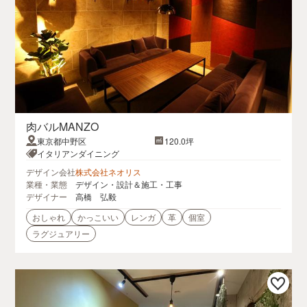
肉バルMANZO
東京都中野区
120.0坪
イタリアンダイニング
デザイン会社
株式会社ネオリス
業種・業態
デザイン・設計＆施工・工事
デザイナー
高橋 弘毅
おしゃれ
かっこいい
レンガ
革
個室
ラグジュアリー