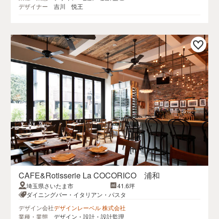
デザイナー
吉川 悦王
CAFE&Rotisserie La COCORICO 浦和
埼玉県さいたま市
41.6坪
ダイニングバー・イタリアン・パスタ
デザイン会社
デザインレーベル 株式会社
業種・業態
デザイン・設計・設計監理