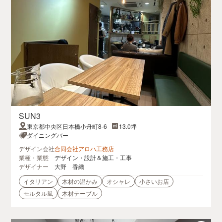
SUN3
東京都中央区日本橋小舟町8-6
13.0坪
ダイニングバー
デザイン会社
合同会社アロハ工務店
業種・業態
デザイン・設計＆施工・工事
デザイナー
大野 香織
イタリアン
木材の温かみ
オシャレ
小さいお店
モルタル風
木材テーブル