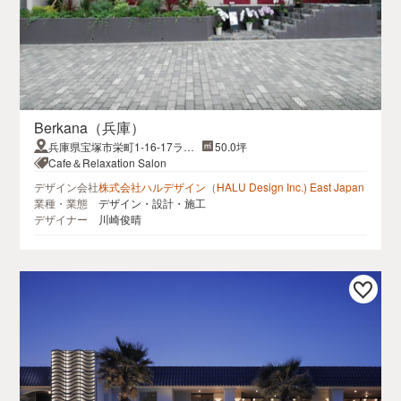
Berkana（兵庫）
兵庫県宝塚市栄町1-16-17ライ
50.0坪
ブリービル１F
Cafe＆Relaxation Salon
デザイン会社
株式会社ハルデザイン（HALU Design Inc.) East Japan
業種・業態
デザイン・設計・施工
デザイナー
川崎俊晴