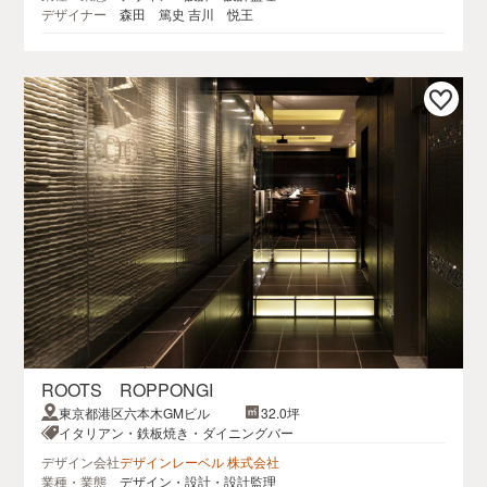
デザイナー
森田 篤史 吉川 悦王
ROOTS ROPPONGI
東京都港区六本木GMビル
32.0坪
イタリアン・鉄板焼き・ダイニングバー
デザイン会社
デザインレーベル 株式会社
業種・業態
デザイン・設計・設計監理