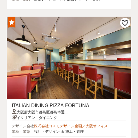
ITALIAN DINING PIZZA FORTUNA
大阪府大阪市都島区都島本通2-
9-14
イタリアン ダイニング
デザイン会社
株式会社コスモデザイン企画／大阪オフィス
業種・業態
設計・デザイン ＆ 施工・管理