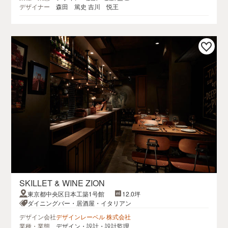
デザイナー
森田 篤史 吉川 悦王
SKILLET & WINE ZION
東京都中央区日本工築1号館
12.0坪
ダイニングバー・居酒屋・イタリアン
デザイン会社
デザインレーベル 株式会社
業種・業態
デザイン・設計・設計監理