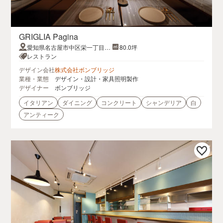
GRIGLIA Pagina
愛知県名古屋市中区栄一丁目4-
80.0坪
16C Forest X 1F-A
レストラン
デザイン会社
株式会社ボンブリッジ
業種・業態
デザイン・設計・家具照明製作
デザイナー
ボンブリッジ
イタリアン
ダイニング
コンクリート
シャンデリア
白
アンティーク