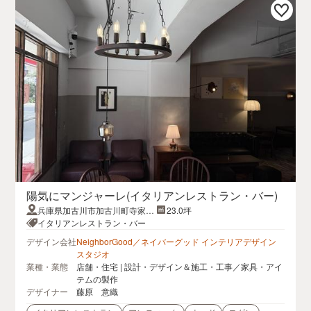
陽気にマンジャーレ(イタリアンレストラン・バー)
兵庫県加古川市加古川町寺家町
23.0坪
142-1-1F
イタリアンレストラン・バー
デザイン会社
NeighborGood／ネイバーグッド インテリアデザイン
スタジオ
業種・業態
店舗・住宅 | 設計・デザイン＆施工・工事／家具・アイ
テムの製作
デザイナー
藤原 意織