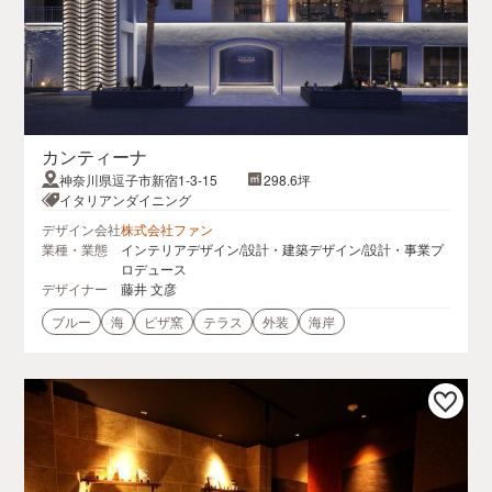
カンティーナ
神奈川県逗子市新宿1-3-15
298.6坪
イタリアンダイニング
デザイン会社
株式会社ファン
業種・業態
インテリアデザイン/設計・建築デザイン/設計・事業プ
ロデュース
デザイナー
藤井 文彦
ブルー
海
ピザ窯
テラス
外装
海岸