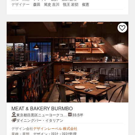
デザイナー
森田 篤史 吉川 悦王 岩切 俊憲
MEAT & BAKERY BURMBO
東京都目黒区ニューヨークコー
33.5坪
ナー
ダイニングバー・イタリアン
デザイン会社
デザインレーベル 株式会社
業種・業態
デザイン・設計・設計監理