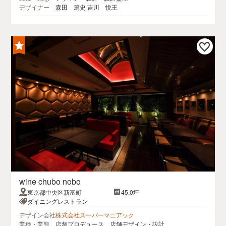
デザイナー
森田 篤史 吉川 悦王
wine chubo nobo
東京都中央区新富町
45.0坪
ダイニングレストラン
デザイン会社
株式会社スーパーマニアック
業種・業態
店舗プロデュース、店舗デザイン・設計