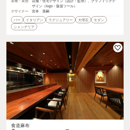
業種・業態
店舗・住宅デザイン（設計・監理）、グラフィックデ
ザイン（logo・販促ツール）
デザイナー
宮本 英嗣
バー
イタリアン
ラグジュアリー
大理石
モダン
シャンデリア
食道麻布