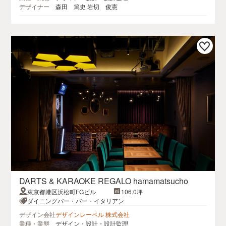
デザイナー
森田 篤史 岩切 俊憲
DARTS & KARAOKE REGALO hamamatsucho
東京都港区浜松町FGビル
106.0坪
ダイニングバー・バー・イタリアン
デザイン会社
デザインレーベル 株式会社
業種・業態
デザイン・設計・設計監理