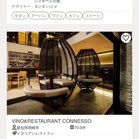
ジスキーム可能
デザイナー
ヨシダ ハジメ
モダン
アーバン
ワイン
カフェ
スイーツ
VINO&RESTAURANT CONNESSO
愛知県岡崎市
70.0坪
イタリアンレストラン