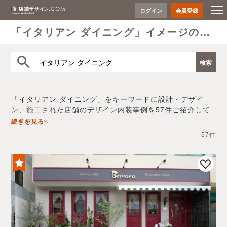
ログイン
会員登録
「イタリアン ダイニング」イメージのデザイン事例
「イタリアン ダイニング」をキーワードに設計・デザイ
ン、施工された店舗のデザイン内装事例を57件ご紹介して
います。
続きを見る
プロのデザイナーが手掛けたデザイン内装の実績を、豊富
57件
な写真とともにご確認いただけます。
デザイン内装会社探しや費用感の把握など、「イタリアン
ダイニング」の店舗イメージを固めるヒントとしてぜひお
役立てください。