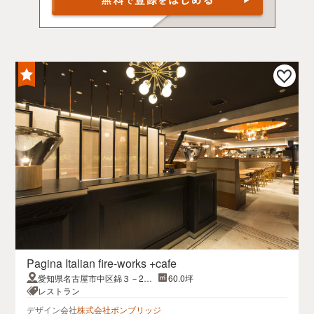
Pagina Italian fire-works +cafe
愛知県名古屋市中区錦３－22
60.0坪
－24ATS広小路ビル２F
レストラン
デザイン会社
株式会社ボンブリッジ