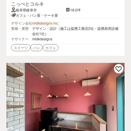
こっぺとコルネ
岐阜県岐阜市
18.0坪
カフェ・パン屋・ケーキ屋
デザイン会社
mldkdesigns inc.
業種・業態
デザイン・設計（施工は提携工務店2社・提携厨房設備
会社1社）
デザイナー
mldkdesigns
スイーツ
パン
カフェ