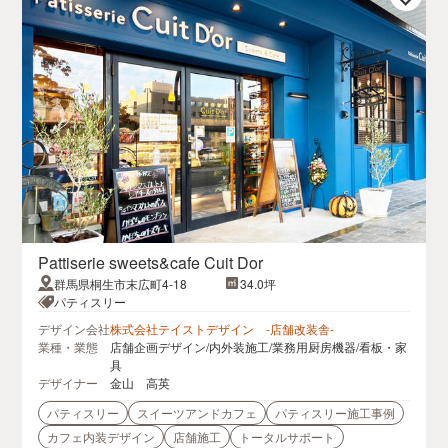
Pattiserie sweets&cafe Cuit Dor
群馬県桐生市末広町4-18
34.0坪
パティスリー
デザイン会社
株式会社テイストデザイン -店舗改装舎-
業種・業態
店舗企画デザイン/内外装施工/業務用厨房機器/看板・家
具
デザイナー
金山 高英
パティスリー
スイーツアンドカフェ
パティスリー施工事例
カフェ内装デザイン
店舗施工
トータルサポート