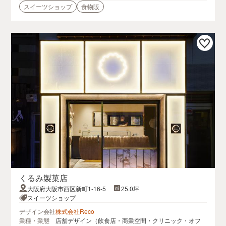
スイーツショップ
食物販
くるみ製菓店
大阪府大阪市西区新町1-16-5
25.0坪
スイーツショップ
デザイン会社
株式会社Reco
業種・業態
店舗デザイン（飲食店・商業空間・クリニック・オフ