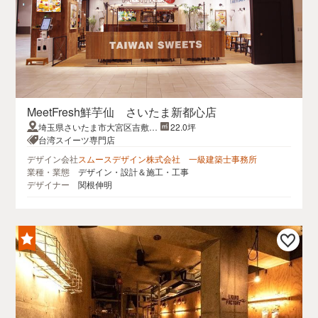
MeetFresh鮮芋仙 さいたま新都心店
埼玉県さいたま市大宮区吉敷町
22.0坪
4丁目263-1 コクーン2 1F
台湾スイーツ専門店
デザイン会社
スムースデザイン株式会社 一級建築士事務所
業種・業態
デザイン・設計＆施工・工事
デザイナー
関根伸明