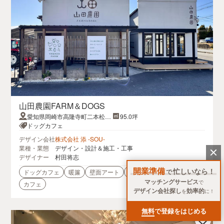
山田農園FARM＆DOGS
愛知県岡崎市高隆寺町二本松3
95.0坪
1-4
ドッグカフェ
デザイン会社
株式会社 添 -SOU-
業種・業態
デザイン・設計＆施工・工事
デザイナー
村田将志
開業準備
忙しいなら！
で
ドッグカフェ
暖簾
壁面アート
ナチュラル
木目
マッチングサービス
で
カフェ
デザイン会社探し
効率的
を
に！
無料
で登録をはじめる