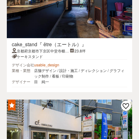
cake_stand『 être（エートル）』
京都府京都市下京区中堂寺櫛笥
23.8坪
町18-1
ケーキスタンド
デザイン会社
usable_design
業種・業態
店舗デザイン / 設計・施工 / ディレクション / グラフィ
ック制作 / 看板 / 印刷物
デザイナー
目 純一