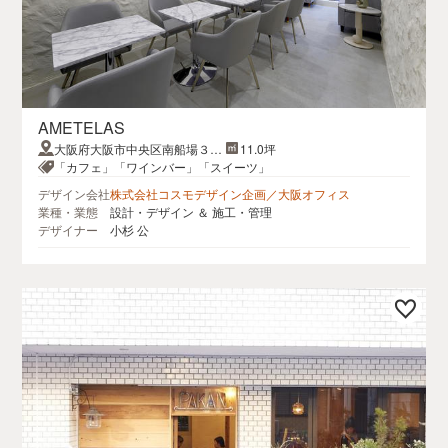
AMETELAS
大阪府大阪市中央区南船場３丁
11.0坪
目６−５GROOVE南船場BLDG
「カフェ」「ワインバー」「スイーツ」
2F
デザイン会社
株式会社コスモデザイン企画／大阪オフィス
業種・業態
設計・デザイン ＆ 施工・管理
デザイナー
小杉 公