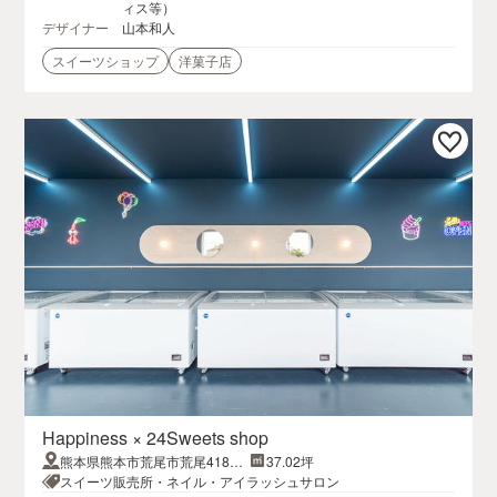
ィス等）
デザイナー
山本和人
スイーツショップ
洋菓子店
Happiness × 24Sweets shop
熊本県熊本市荒尾市荒尾4186-
37.02坪
1
スイーツ販売所・ネイル・アイラッシュサロン