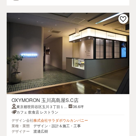
OXYMORON 玉川高島屋S.C店
東京都世田谷区玉川３丁目１７
36.6坪
−１高島屋S.C本館 3階
カフェ 飲食店 レストラン
デザイン会社
株式会社サラダボウルカンパニー
業種・業態
デザイン・設計＆施工・工事
デザイナー
渡邊広樹