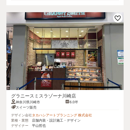
グラニースミスラゾーナ川崎店
神奈川県川崎市
6.0坪
スイーツ販売
デザイン会社
タカハシアートプランニング 株式会社
業種・業態
店舗内装・設計施工・デザイン
デザイナー
平山哲也