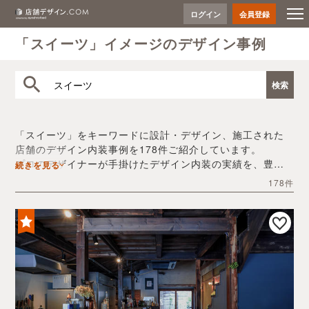
ログイン
会員登録
「スイーツ」イメージのデザイン事例
「スイーツ」をキーワードに設計・デザイン、施工された
店舗のデザイン内装事例を178件ご紹介しています。
プロのデザイナーが手掛けたデザイン内装の実績を、豊富
続きを見る
な写真とともにご確認いただけます。
178件
デザイン内装会社探しや費用感の把握など、「スイーツ」
の店舗イメージを固めるヒントとしてぜひお役立てくださ
い。