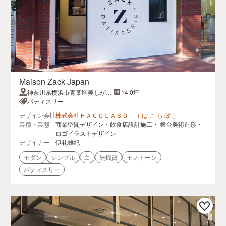
Maison Zack Japan
神奈川県横浜市青葉区美しが丘
14.0坪
5丁目1-3たまプラーザセンター
パティスリー
ビル 1F
デザイン会社
株式会社ＨＡＣＯＬＡＢＯ （ は こ ら ぼ ）
業種・業態
商業空間デザイン・飲食店設計施工・ 舞台美術造形・
ロゴイラストデザイン
デザイナー
伊礼雄紀
モダン
シンプル
白
無機質
モノトーン
パティスリー