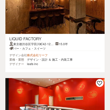
LIQUID FACTORY
東京都渋谷区宇田川町42-12SA
15.0坪
LON渋谷 1F
バー・カフェ・スイーツ
デザイン会社
株式会社リーフ
業種・業態
デザイン・設計 ＆ 施工・内装工事
デザイナー
leafs inc