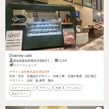
Downey cafe
愛知県愛知県豊田市西町6丁目
12.5坪
57 T-FACE A館 1
スイーツショップ
デザイン会社
株式会社VELETA
業種・業態
店舗設計デザイン・内装工事・店舗不動産・設計施工
デザイナー
志村 聡 倉野 陽向
スイーツショップ
デザイン
木材
クラシカル
深みグリーン