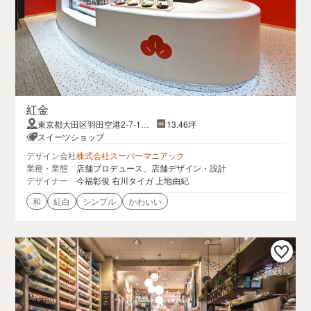
紅金
東京都大田区羽田空港2-7-1羽
13.46坪
田エアポートガーデン2F ジャ
スイーツショップ
パンプロムナード
デザイン会社
株式会社スーパーマニアック
業種・業態
店舗プロデュース、店舗デザイン・設計
デザイナー
今福彰俊 右川タイガ 上地由紀
和
紅白
シンプル
かわいい