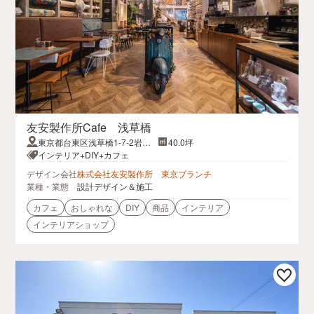
友安製作所Cafe 浅草橋
東京都台東区浅草橋1-7-2岩崎
40.0坪
ビル1F
インテリア+DIY+カフェ
デザイン会社
株式会社友安製作所 東京ブランチ
業種・業態
設計デザイン＆施工
カフェ
おしゃれな
DIY
商品
インテリア
インテリアショップ