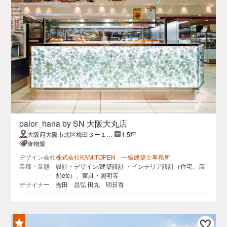
palor_hana by SN 大阪大丸店
大阪府大阪市北区梅田３ー１ー
1.5坪
１
食物販
デザイン会社
株式会社KAMITOPEN 一級建築士事務所
業種・業態
設計・デザイン/建築設計 ・インテリア設計（住宅、店
舗etc）、家具・照明等
デザイナー
吉田 昌弘 田丸 明日香