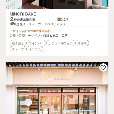
MINORI BAKE
神奈川県鎌倉市
3.0坪
焼き菓子・スイーツ・アペリティフ店
デザイン会社
orchard株式会社
業種・業態
デザイン・設計＆施工・工事
焼き菓子
ワインバー
ナチュラルワイン
路面店
スィーツ
ミニマム