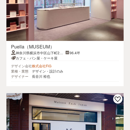
Puella（MUSEUM）
神奈川県横浜市中区山下町27
96.4坪
プロシード横浜山下公園ザ・タ
カフェ・パン屋・ケーキ屋
ワーB1F
デザイン会社
株式会社FiG
業種・業態
デザイン・設計のみ
デザイナー
長谷川 裕也