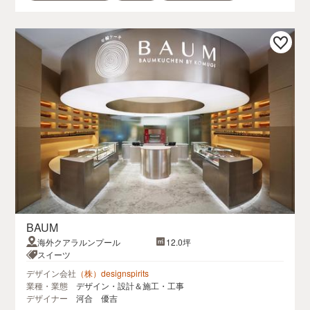
BAUM
海外クアラルンプール
12.0坪
スイーツ
デザイン会社
（株）designspirits
業種・業態
デザイン・設計＆施工・工事
デザイナー
河合 優吉