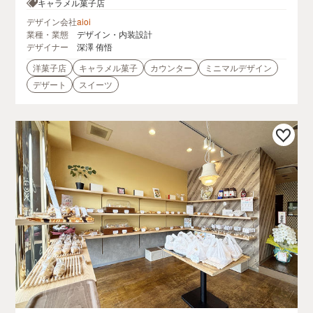
キャラメル菓子店
デザイン会社
aioi
業種・業態
デザイン・内装設計
デザイナー
深澤 侑悟
洋菓子店
キャラメル菓子
カウンター
ミニマルデザイン
デザート
スイーツ