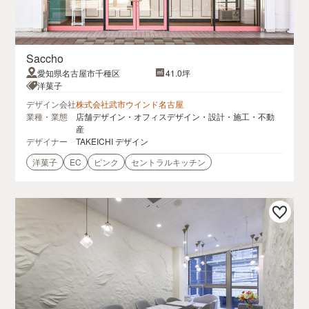
Saccho
愛知県名古屋市千種区
41.0坪
洋菓子
デザイン会社
株式会社武市ウインド名古屋
業種・業態
店舗デザイン・オフィスデザイン・設計・施工・不動
産
デザイナー
TAKEICHI デザイン
洋菓子
EC
ピンク
セントラルキッチン