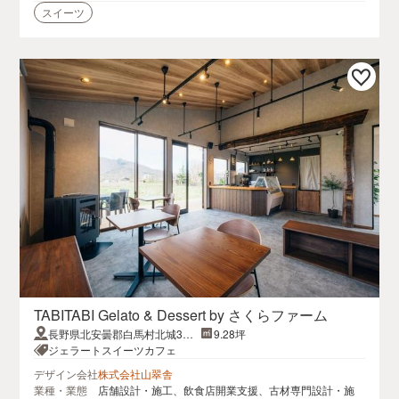
スイーツ
TABITABI Gelato & Dessert by さくらファーム
長野県北安曇郡白馬村北城302
9.28坪
0-1406
ジェラートスイーツカフェ
デザイン会社
株式会社山翠舎
業種・業態
店舗設計・施工、飲食店開業支援、古材専門設計・施