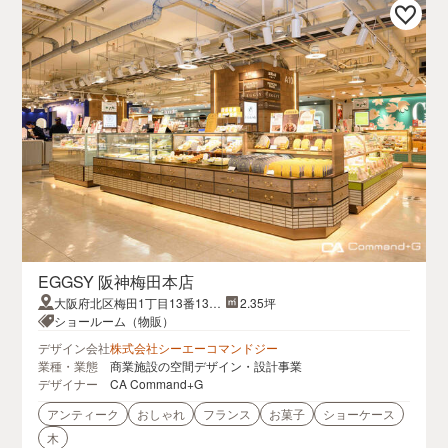
EGGSY 阪神梅田本店
大阪府北区梅田1丁目13番13号
2.35坪
阪神梅田本店 地下1階 スイーツ
ショールーム（物販）
フロア
デザイン会社
株式会社シーエーコマンドジー
業種・業態
商業施設の空間デザイン・設計事業
デザイナー
CA Command+G
アンティーク
おしゃれ
フランス
お菓子
ショーケース
木