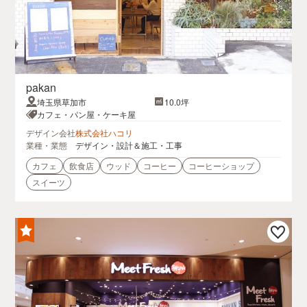
pakan
埼玉県草加市
10.0坪
カフェ・パン屋・ケーキ屋
デザイン会社
株式会社ハコリ
業種・業態
デザイン・設計＆施工・工事
カフェ
飲食店
ウッド
コーヒー
コーヒーショップ
スイーツ