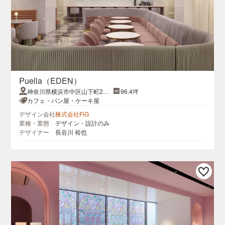
Puella（EDEN）
神奈川県横浜市中区山下町27
96.4坪
プロシード山下公園ザ・タワー
カフェ・パン屋・ケーキ屋
B1F
デザイン会社
株式会社FiG
業種・業態
デザイン・設計のみ
デザイナー
長谷川 裕也