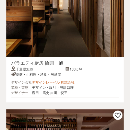
バラエティ厨房 輪囲 旭
千葉県旭市
133.0坪
割烹・小料理・洋食・居酒屋
デザイン会社
デザインレーベル 株式会社
業種・業態
デザイン・設計・設計監理
デザイナー
森田 篤史 吉川 悦王