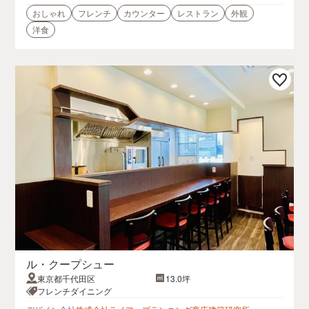
おしゃれ
フレンチ
カウンター
レストラン
外観
洋食
ル・クープシュー
東京都千代田区
13.0坪
フレンチダイニング