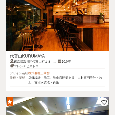
代官山KURUMAYA
東京都渋谷区代官山町１８−３
20.0坪
ベステックビル 2F
フレンチビストロ
デザイン会社
株式会社山翠舎
業種・業態
店舗設計・施工、飲食店開業支援、古材専門設計・施
工、古民家買取・再生