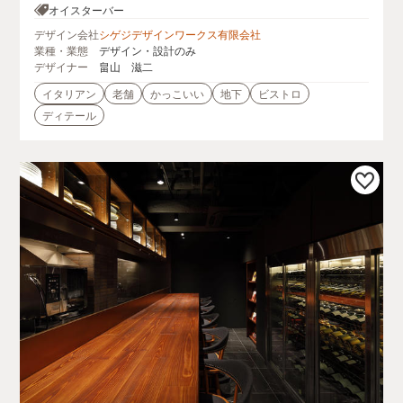
菅原ビル B1F
オイスターバー
デザイン会社
シゲジデザインワークス有限会社
業種・業態
デザイン・設計のみ
デザイナー
畠山 滋二
イタリアン
老舗
かっこいい
地下
ビストロ
ディテール