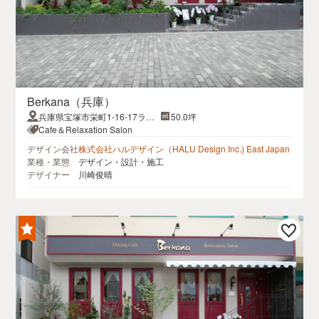
Berkana（兵庫）
兵庫県宝塚市栄町1-16-17ライ
50.0坪
ブリービル１F
Cafe＆Relaxation Salon
デザイン会社
株式会社ハルデザイン（HALU Design Inc.) East Japan
業種・業態
デザイン・設計・施工
デザイナー
川崎俊晴