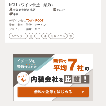
KOU（ワイン食堂 緒乃）
大阪府大阪市北区
10.0坪
洋食
デザイン会社
TDW＊ROOT
業種・業態
設計・デザイン
デザイナー
清家 久仁
カウンター
黒
土
漆
リサイクル
木