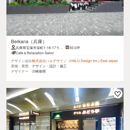
Berkana（兵庫）
兵庫県宝塚市栄町1-16-17ライ
50.0坪
ブリービル１F
Cafe＆Relaxation Salon
デザイン会社
株式会社ハルデザイン（HALU Design Inc.) East Japan
業種・業態
デザイン・設計・施工
デザイナー
川崎俊晴