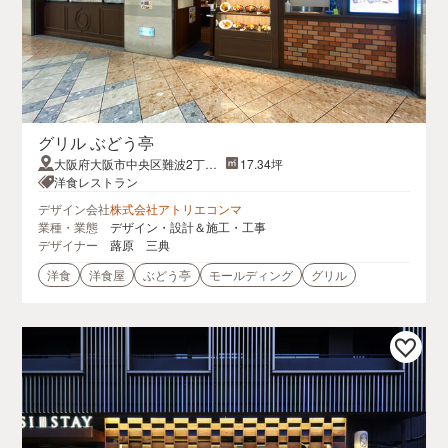
グリル ぶどう亭
大阪府大阪市中央区難波2丁目
17.34坪
なんばウォーク1-4
洋食レストラン
デザイン会社
株式会社アトリエコンマ
業種・業態
デザイン・設計＆施工・工事
デザイナー
蕗原 三典
洋食
洋食屋
ぶどう亭
モールディング
グリル