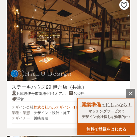
ステーキハウス29 伊丹店（兵庫）
兵庫県伊丹市鴻池4-1-1オアシ
40.0坪
スタウン伊丹鴻池１F
洋食
開業準備
忙しいなら！
で
デザイン会社
株式会社ハルデザイン（HALU Design Inc.) East Japan
マッチングサービス
で
業種・業態
デザイン・設計・施工
デザイン会社探し
効率的
を
に！
デザイナー
川崎俊晴
無料
で登録をはじめる