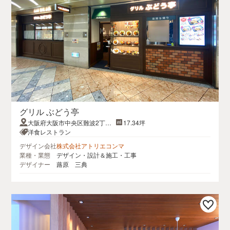
グリル ぶどう亭
大阪府大阪市中央区難波2丁目
17.34坪
なんばウォーク1-4
洋食レストラン
デザイン会社
株式会社アトリエコンマ
業種・業態
デザイン・設計＆施工・工事
デザイナー
蕗原 三典