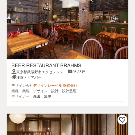
BEER RESTAURANT BRAHMS
東京都武蔵野市エクセレンス吉
26.85坪
祥寺
洋食・ビアバー
デザイン会社
デザインレーベル 株式会社
業種・業態
デザイン・設計・設計監理
デザイナー
森田 篤史