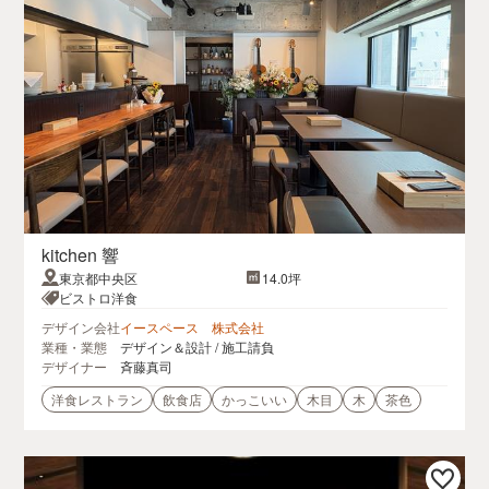
kitchen 響
東京都中央区
14.0坪
ビストロ洋食
デザイン会社
イースペース 株式会社
業種・業態
デザイン＆設計 / 施工請負
デザイナー
斉藤真司
洋食レストラン
飲食店
かっこいい
木目
木
茶色