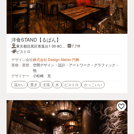
洋食STAND【るぱん】
東京都目黒区青葉台1-30-8CAS
7.7坪
A青葉台101
ビストロ
デザイン会社
株式会社 Design Atelier 円舞
業種・業態
空間デザイン・設計・アートワーク・グラフィック・
他
デザイナー
小松崎 充
温かい
寛ぎ
主張
木
ビストロ
かっこいい