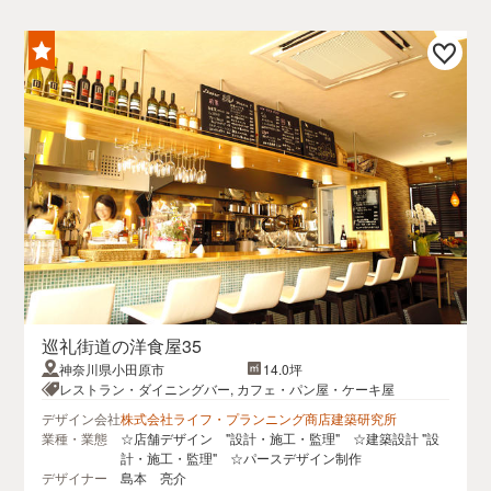
巡礼街道の洋食屋35
神奈川県小田原市
14.0坪
レストラン・ダイニングバー, カフェ・パン屋・ケーキ屋
デザイン会社
株式会社ライフ・プランニング商店建築研究所
業種・業態
☆店舗デザイン "設計・施工・監理" ☆建築設計 "設
計・施工・監理" ☆パースデザイン制作
デザイナー
島本 亮介