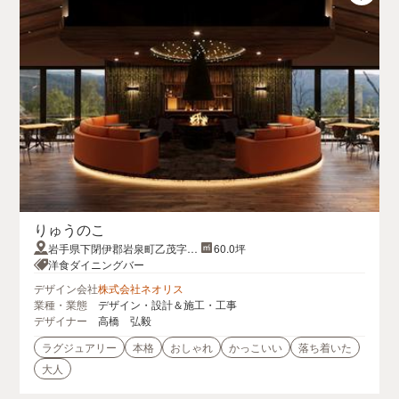
りゅうのこ
岩手県下閉伊郡岩泉町乙茂字大
60.0坪
向10-3
洋食ダイニングバー
デザイン会社
株式会社ネオリス
業種・業態
デザイン・設計＆施工・工事
デザイナー
高橋 弘毅
ラグジュアリー
本格
おしゃれ
かっこいい
落ち着いた
大人