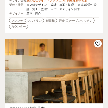
デザイン会社
株式会社ライフ・プランニング商店建築研究所
業種・業態
☆店舗デザイン "設計・施工・監理" ☆建築設計 "設
計・施工・監理" ☆パースデザイン制作
デザイナー
島本 亮介
フレンチ
レストラン
飯田橋
洋食
オープンキッチン
カウンター