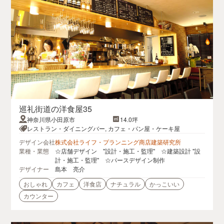
巡礼街道の洋食屋35
神奈川県小田原市
14.0坪
レストラン・ダイニングバー, カフェ・パン屋・ケーキ屋
デザイン会社
株式会社ライフ・プランニング商店建築研究所
業種・業態
☆店舗デザイン "設計・施工・監理" ☆建築設計 "設
計・施工・監理" ☆パースデザイン制作
デザイナー
島本 亮介
おしゃれ
カフェ
洋食店
ナチュラル
かっこいい
カウンター