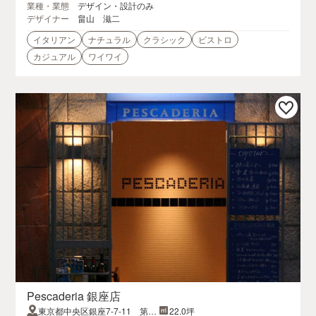
業種・業態
デザイン・設計のみ
デザイナー
畠山 滋二
イタリアン
ナチュラル
クラシック
ビストロ
カジュアル
ワイワイ
Pescaderia 銀座店
東京都中央区銀座7-7-11 第一
22.0坪