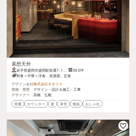
喜想天外
岩手県盛岡市盛岡駅前通7−12
39.0坪
はちや盛岡駅前ビル1F
和食＋中華＋洋食、居酒屋、定食
デザイン会社
株式会社ネオリス
業種・業態
デザイン・設計＆施工・工事
デザイナー
高橋 弘毅
骨董
カウンター
釜
箪笥
無垢
おしゃれ