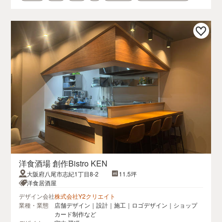
洋食酒場 創作Bistro KEN
大阪府八尾市志紀1丁目8-2
11.5坪
洋食居酒屋
デザイン会社
株式会社Y2クリエイト
業種・業態
店舗デザイン｜設計｜施工｜ロゴデザイン｜ショップ
カード制作など