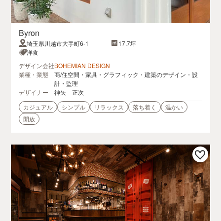
Byron
埼玉県川越市大手町6-1
17.7坪
洋食
デザイン会社
BOHEMIAN DESIGN
業種・業態
商/住空間・家具・グラフィック・建築のデザイン・設
計・監理
デザイナー
神矢 正次
カジュアル
シンプル
リラックス
落ち着く
温かい
開放