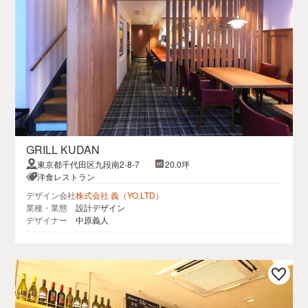
GRILL KUDAN
東京都千代田区九段南2-8-7
20.0坪
洋食レストラン
デザイン会社
株式会社 義（YO.LTD）
業種・業態
設計デザイン
デザイナー
中原義人