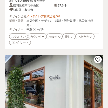
atmosphere知覧茶寮
福岡県福岡市中央区
27.0坪
知覧茶＋和洋食
デザイン会社
インテクレア株式会社 '26
業種・業態
出店企画・デザイン・設計・設計監理（施工会社紹
介）
デザイナー
中森シンイチ
スケルトン
カウンター
モルタル
優しい
あたたかい
コンクリート