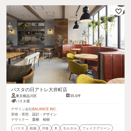
パスタの日アトレ大井町店
東京都品川区
35.0坪
パスタ屋
デザイン会社
BALANCE INC.
業種・業態
設計・デザイン
デザイナー
栗栖 裕樹
パスタ
植栽
洋食
木
モルタル
フェイクグリーン