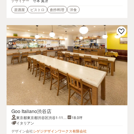
デザイナー
守本 翼冴
居酒屋
ビストロ
創作料理
洋食
Goo Italiano渋谷店
東京都東京都渋谷区渋谷1-11-3
18.0坪
第一小山ビル1F
イタリアン
デザイン会社
シゲジデザインワークス有限会社