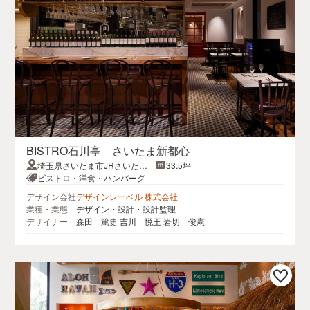
BISTRO石川亭 さいたま新都心
埼玉県さいたま市JRさいたま
33.5坪
新都心ビル
ビストロ・洋食・ハンバーグ
デザイン会社
デザインレーベル 株式会社
業種・業態
デザイン・設計・設計監理
デザイナー
森田 篤史 吉川 悦王 岩切 俊憲