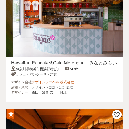
Hawaiian Pancake&Cafe Merengue みなとみらい
神奈川県横浜市横浜野村ビル
74.9坪
カフェ・パンケーキ・洋食
デザイン会社
デザインレーベル 株式会社
業種・業態
デザイン・設計・設計監理
デザイナー
森田 篤史 吉川 悦王