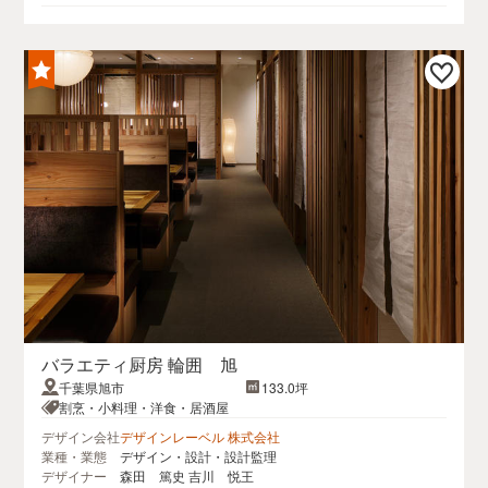
バラエティ厨房 輪囲 旭
千葉県旭市
133.0坪
割烹・小料理・洋食・居酒屋
デザイン会社
デザインレーベル 株式会社
業種・業態
デザイン・設計・設計監理
デザイナー
森田 篤史 吉川 悦王