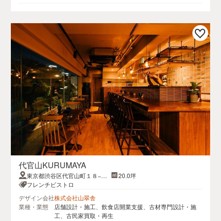
代官山KURUMAYA
東京都渋谷区代官山町１８−３
20.0坪
ベステックビル 2F
フレンチビストロ
デザイン会社
株式会社山翠舎
業種・業態
店舗設計・施工、飲食店開業支援、古材専門設計・施
工、古民家買取・再生