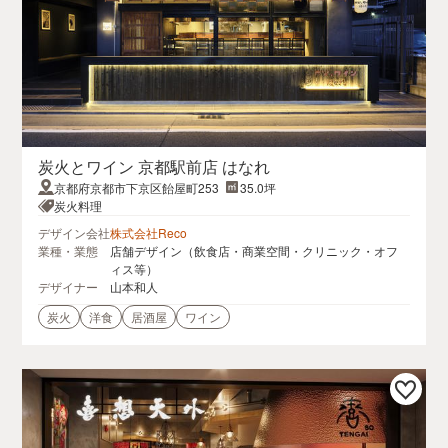
炭火とワイン 京都駅前店 はなれ
京都府京都市下京区飴屋町253
35.0坪
炭火料理
デザイン会社
株式会社Reco
業種・業態
店舗デザイン（飲食店・商業空間・クリニック・オフ
ィス等）
デザイナー
山本和人
炭火
洋食
居酒屋
ワイン