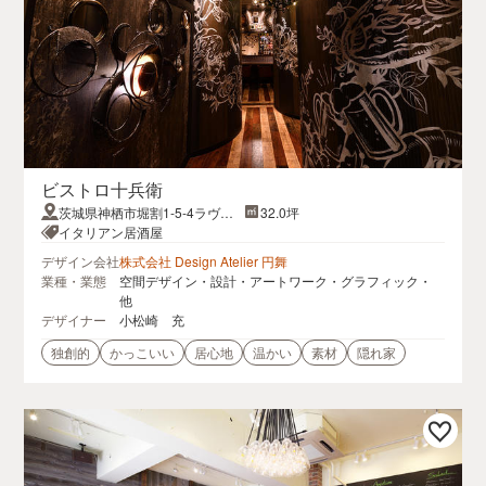
ビストロ十兵衛
茨城県神栖市堀割1‐5‐4ラヴェ
32.0坪
リテ 1F
イタリアン居酒屋
デザイン会社
株式会社 Design Atelier 円舞
業種・業態
空間デザイン・設計・アートワーク・グラフィック・
他
デザイナー
小松崎 充
独創的
かっこいい
居心地
温かい
素材
隠れ家