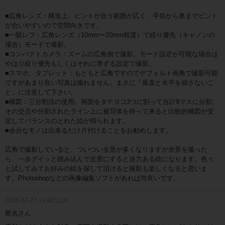
■広角レンズ：構造上、ピントが合う範囲が広く、手前から奥までピント
が合いやすいので空間向きです。
■一眼レフ：広角レンズ（10mm〜20mm程度）で絞り優先（キャノンの
場合）モードで撮影。
■コンパクトカメラ：ズームの広角側で撮影。モード設定が可能な場合は
やはり絞り優先もしくはそれに準ずる設定で撮影。
■スマホ、タブレット：もともと広角ですのでデフォルト画角で撮影可能
ですがあまり良い写真は撮れません。まさに「垂直と水平を崩さないこ
と」に注意して下さい。
■構図：三分割法の使用。画面をタテヨコ3つに割って合計9マスに分割。
その交点や分割されたライン上に被写体を持って来ると比較的構図が安
定してバランスのとれた絵が得られます。
■余分なモノは出来るだけ片付けることをお勧めします。
広角で撮影していると、ついつい全景が多くなりますが全景を撮った
ら、一歩グイッと踏み込んで近景にすると迫力ある絵になります。色々
と試してみてお好みの絵を探して頂けると撮影も楽しくなると思いま
す。Photoshopなどの画像編集ソフトがあれば尚良いです。
2016-07-27 14:42:12.0
匿名さん