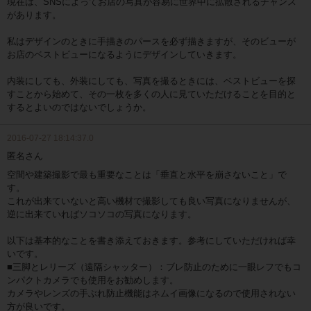
現在は、SNSによってお店の写真が容易に世界中に拡散されるチャンス
があります。
私はデザインのときに手描きのパースを必ず描きますが、そのビューが
お店のベストビューになるようにデザインしていきます。
内装にしても、外装にしても、写真を撮るときには、ベストビューを探
すことから始めて、その一枚を多くの人に見ていただけることを目的と
するとよいのではないでしょうか。
2016-07-27 18:14:37.0
匿名さん
空間や建築撮影で最も重要なことは「垂直と水平を崩さないこと」で
す。
これが出来ていないと高い機材で撮影しても良い写真になりませんが、
逆に出来ていればソコソコの写真になります。
以下は基本的なことを書き添えておきます。参考にしていただければ幸
いです。
■三脚とレリーズ（遠隔シャッター）：ブレ防止のために一眼レフでもコ
ンパクトカメラでも使用をお勧めします。
カメラやレンズの手ぶれ防止機能はネムイ画像になるので使用されない
方が良いです。