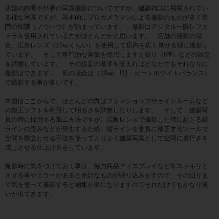
店舗の内装や外装の写真撮影についてですが、建築雑誌に掲載されてい
る様な写真ですが、基本的にプロカメラマンによる撮影のものが多く専
門の知識（ノウハウ）が詰まっています。 撮影はデジタル一眼レフカ
メラを使用されている方がほとんどかと思います。 店舗の撮影の場
合、広角レンズ（10㎜くらい）を使用して店内を広く見せる様に撮影し
ています。 そして専門的な言葉を使用しますと絞り（f値）などの設定
を調整しています。 その設定の基準を覚えればどなたでもそれなりに
撮影はできます。 私の場合は（10㎜、f11、オートホワイトバランス）
で撮影する事が多いです。
本題はここからで、ほとんどの方はフォトショップやライトルームなど
の加工ソフトを利用して明るさを調整したりします。 そして、建築写
真の時に採用する加工方法ですが、広角レンズで撮影した時に起こる縦
ラインの歪みなどが発生するため、縦ラインを垂直に補正するツールで
空間を際立たせる手法を使ってよりよく建築写真として空間に奥行きを
感じさせる仕上げ方をしています。
撮影時に気をつけておく事は、極力商品ディスプレイなどをスッキリと
させる事やミラーがあると余計なものが映り込みますので、その辺りま
で気を使って撮影すると編集が楽になりますのでそれだけでもかなり違
いが出てきます。