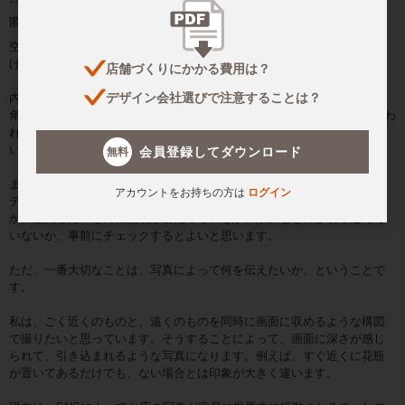
匿名さん
空間の写真撮影は難しいですよね。もう十何年も、空間の写真を撮り続
けていますが、未だに思い通りにいかないことがあります。
店舗づくりにかかる費用は？
デザイン会社選びで注意することは？
内装の写真で、空間全体を感じられるような写真を撮りたいときは、広
角レンズがあった方がよいと思います。私は現在8-16ミリの超広角といわ
れるズームレンズを使用しています。このレンズであれば、トイレくら
いの狭さでも空間として撮ることができます。
会員登録してダウンロード
無料
また、魅力的に写真を撮りたいと思うならば、まず魅力的な空間にセッ
アカウントをお持ちの方は
ログイン
ティングすることが大事です。全体の照明がベストの状態であるかどう
か、強調したいものに照明が当たっているか、余計なものが映り込んで
いないか、事前にチェックするとよいと思います。
ただ、一番大切なことは、写真によって何を伝えたいか、ということで
す。
私は、ごく近くのものと、遠くのものを同時に画面に収めるような構図
で撮りたいと思っています。そうすることによって、画面に深さが感じ
られて、引き込まれるような写真になります。例えば、すぐ近くに花瓶
が置いてあるだけでも、ない場合とは印象が大きく違います。