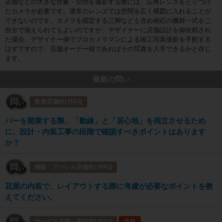
店舗などの大きな対象・空間を撮影する際には、広角レンズをとりつけ
たカメラが必要です。通常のレンズでは空間を広く構図に入れることが
できないのです。カメラを固定する三脚なども含め相応の機材一式をご
自分で揃えられてもよいのですが、デザイナーに店舗設計を御依頼され
た場合、デザイナー側でプロカメラマンによる竣工写真撮影を手配する
はずですので、店舗オーナー様であればその写真を入手できるかと存じ
ます。
最新の問い
飲食店舗向けFAQ
バーを開業する際、「動線」と「居心地」を両立させるため
に、設計・内装工事の段階で確認すべきポイントはあります
か？
物販・アパレル店舗向けFAQ
花屋の内装で、レイアウトする際に考慮が必要なポイントを教
えてください。
サービス店舗・施設向けFAQ
注目