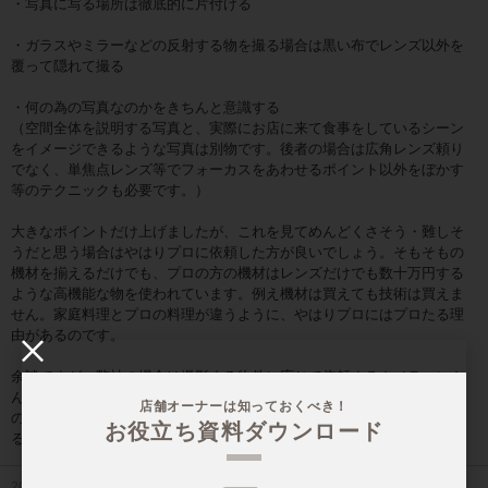
・写真に写る場所は徹底的に片付ける
・ガラスやミラーなどの反射する物を撮る場合は黒い布でレンズ以外を
覆って隠れて撮る
・何の為の写真なのかをきちんと意識する
（空間全体を説明する写真と、実際にお店に来て食事をしているシーン
をイメージできるような写真は別物です。後者の場合は広角レンズ頼り
でなく、単焦点レンズ等でフォーカスをあわせるポイント以外をぼかす
等のテクニックも必要です。）
大きなポイントだけ上げましたが、これを見てめんどくさそう・難しそ
うだと思う場合はやはりプロに依頼した方が良いでしょう。そもそもの
機材を揃えるだけでも、プロの方の機材はレンズだけでも数十万円する
ような高機能な物を使われています。例え機材は買えても技術は買えま
せん。家庭料理とプロの料理が違うように、やはりプロにはプロたる理
由があるのです。
余談ですが、弊社の場合は撮影する物件に応じて依頼するカメラマンさ
んを使い分けています。それぞれ得意分野や得意な表現には違いがある
店舗オーナーは知っておくべき！
ので、そうした細かいニュアンスも含めて狙ったイメージを表現をでき
お役立ち資料ダウンロード
る事が大切です。
2016-07-29 18:43:40.0