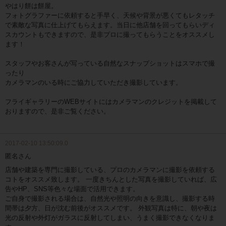
やはり餅は餅屋。
フォトグラファーに依頼すると手早く、天候や背景が悪くてもレタッチ
で素敵な写真に仕上げてもらえます。当日に他店舗を回ってもらいディ
スカウントもできますので、是非プロに撮ってもらうことをオススメし
ます！
スタッフやお客さんが写っている自然なスナップショットはスマホで撮
ったり
カメラマンのいる時にご協力していただき撮影しています。
フライギャラリーのWEBサイトにはカメラマンのクレジットを掲載して
おりますので、是非ご覧ください。
2017-02-10 13:50:09.0
匿名さん
店舗や建築を専門に撮影している、プロのカメラマンに撮影を依頼する
コトをオススメ致します。 一度きちんとした写真を撮影していれば、広
告やHP、SNS等色々な場面で活用できます。
ご自身で撮影される場合は、自然光や照明の向きを意識し、撮影する時
間帯は⼣方、⽇が沈む前後がオススメです。 外観写真は特に、朝や夜は
光の反射や外灯がガラスに反射してしまい、うまく撮影できなくなりま