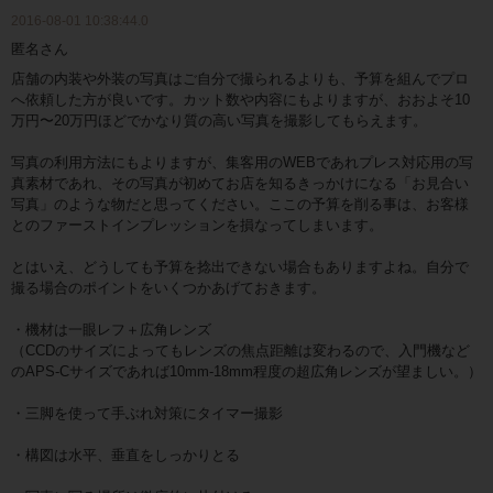
2016-08-01 10:38:44.0
匿名さん
店舗の内装や外装の写真はご自分で撮られるよりも、予算を組んでプロ
へ依頼した方が良いです。カット数や内容にもよりますが、おおよそ10
万円〜20万円ほどでかなり質の高い写真を撮影してもらえます。
写真の利用方法にもよりますが、集客用のWEBであれプレス対応用の写
真素材であれ、その写真が初めてお店を知るきっかけになる「お見合い
写真」のような物だと思ってください。ここの予算を削る事は、お客様
とのファーストインプレッションを損なってしまいます。
とはいえ、どうしても予算を捻出できない場合もありますよね。自分で
撮る場合のポイントをいくつかあげておきます。
・機材は一眼レフ＋広角レンズ
（CCDのサイズによってもレンズの焦点距離は変わるので、入門機など
のAPS-Cサイズであれば10mm-18mm程度の超広角レンズが望ましい。）
・三脚を使って手ぶれ対策にタイマー撮影
・構図は水平、垂直をしっかりとる