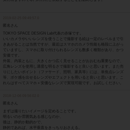
2019-02-25 09:49:57.0
匿名さん
TOKYO SPACE DESIGN Lab代表の赤塚です。
いいカメラやいいレンズを使うことで撮影する絵は一定のレベルまで引
きあがることは当然ですが、最近はスマホのカメラ性能も格段に上がっ
ていますし、スマホに取り付けられるレンズも数多く種類があり、かつ
安価です。
外装、内装ともに、大きくかつ広く見せることがおおむね重要なので、
広角レンズを使用し適度な明るさで撮影すると良いと思います。また売
りにしたいポイント（ファサード、照明、家具等）には、単焦点レンズ
等、ボケ感を出せるレンズやエフェクトを用いると良いと思います。こ
れらはすべてスマホ＋安価なレンズで実現可能です。お試しください。
2018-12-06 09:56:02.0
匿名さん
まずは撮りたいイメージを定めることです。
明るいのか雰囲気ある感じなのか、
後は、静的か動的かで、
静的であれば、水平垂直をきっちりおさえる。