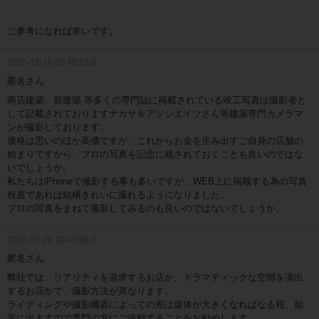
ご参考になれば幸いです。
2020-12-16 09:45:23.0
匿名さん
商店建築、新建築 等多くの専門誌に掲載されている竣工写真は撮影者と
して記載されておりますナカサ＆アソシエイツさん等建築専門カメラマ
ンが撮影しております。
価格は思いのほか高価ですが、これからお金を生み出すご自身の店舗の
始まりですから、プロの写真を記念に残されておくことも良いのではな
いでしょうか。
私たちはiPhoneで撮影する事も多いですが、WEB上に掲載する為の写真
程度であれば結構きれいに撮れるようになりました。
プロの写真をまねて撮影してみるのも良いのではないでしょうか。
2020-05-29 10:40:08.0
匿名さん
弊社では、リアリティを追求するお店か、ドラマティックな空間を演出
するお店かで、撮影方法が異なります。
ライティングや撮影機器によっての差は媒体が大きくなればなる程、如
実に出ますので専門の方にご依頼することをお勧めします。