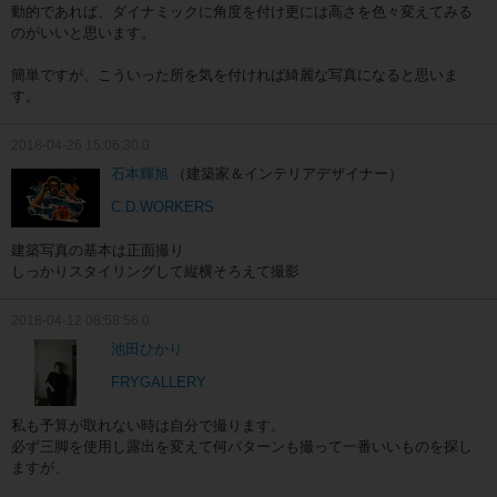
動的であれば、ダイナミックに角度を付け更には高さを色々変えてみる
のがいいと思います。
簡単ですが、こういった所を気を付ければ綺麗な写真になると思いま
す。
2018-04-26 15:06:30.0
石本輝旭
（建築家＆インテリアデザイナー）
C.D.WORKERS
建築写真の基本は正面撮り
しっかりスタイリングして縦横そろえて撮影
2018-04-12 08:58:56.0
池田ひかり
FRYGALLERY
私も予算が取れない時は自分で撮ります。
必ず三脚を使用し露出を変えて何パターンも撮って一番いいものを探し
ますが、