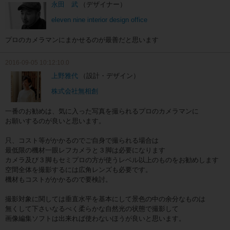
永田 武
（デザイナー）
eleven nine interior design office
プロのカメラマンにまかせるのが最善だと思います
2016-09-05 10:12:10.0
上野雅代
（設計・デザイン）
株式会社無相創
一番のお勧めは、気に入った写真を撮られるプロのカメラマンに
お願いするのが良いと思います。
只、コスト等がかかるのでご自身で撮られる場合は
最低限の機材一眼レフカメラと３脚は必要になります
カメラ及び３脚もセミプロの方が使うレベル以上のものをお勧めします
空間全体を撮影するには広角レンズも必要です。
機材もコストがかかるので要検討。
撮影対象に関しては垂直水平を基本にして景色の中の余分なものは
無くして下さいなるべく柔らかな自然光の状態で撮影して
画像編集ソフトは出来れば使わないほうが良いと思います。