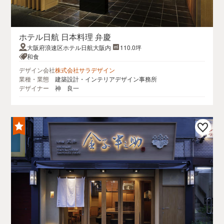
ホテル日航 日本料理 弁慶
大阪府浪速区ホテル日航大阪内
110.0坪
和食
デザイン会社
株式会社サラデザイン
業種・業態
建築設計・インテリアデザイン事務所
デザイナー
神 良一