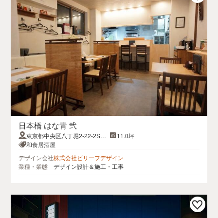
日本橋 はな青 弐
東京都中央区八丁堀2-22-2SEV
11.0坪
EN SEAS 1F
和食居酒屋
デザイン会社
株式会社ビリーフデザイン
業種・業態
デザイン設計＆施工・工事