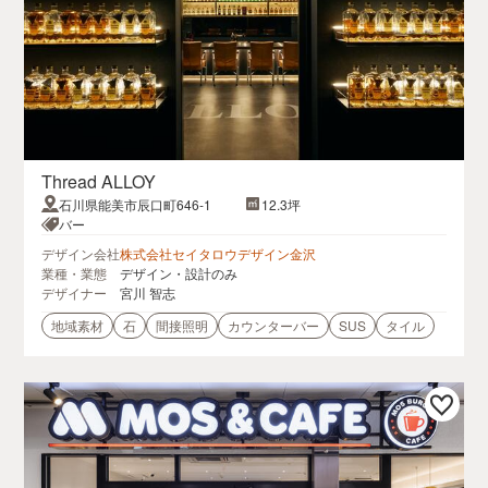
Thread ALLOY
石川県能美市辰口町646-1
12.3坪
バー
デザイン会社
株式会社セイタロウデザイン金沢
業種・業態
デザイン・設計のみ
デザイナー
宮川 智志
地域素材
石
間接照明
カウンターバー
SUS
タイル