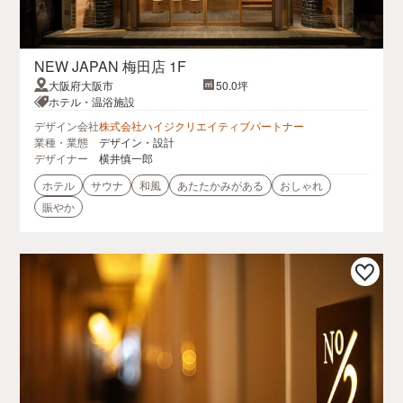
NEW JAPAN 梅田店 1F
大阪府大阪市
50.0坪
ホテル・温浴施設
デザイン会社
株式会社ハイジクリエイティブパートナー
業種・業態
デザイン・設計
デザイナー
横井慎一郎
ホテル
サウナ
和風
あたたかみがある
おしゃれ
賑やか