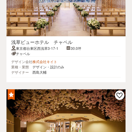
浅草ビューホテル チャペル
東京都台東区西浅草3-17-1
30.0坪
チャペル
デザイン会社
株式会社キイト
業種・業態
デザイン・設計のみ
デザイナー
西島大輔