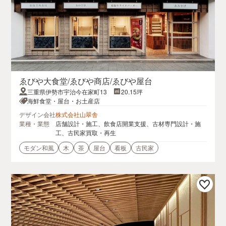
ゑびや大食堂/ゑびや商店/ゑびや屋台
三重県伊勢市宇治今在家町13
20.15坪
海鮮食堂・屋台・お土産店
デザイン会社
株式会社山翠舎
業種・業態
店舗設計・施工、飲食店開業支援、古材専門設計・施
工、古民家買取・再生
モダン和風
木
茶
屋台
看板
古民家