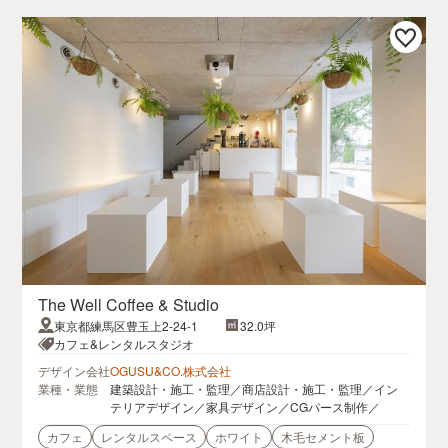
The Well Coffee & Studio
東京都練馬区豊玉上2-24-1
32.0坪
カフェ&レンタルスタジオ
デザイン会社
OGUSU&CO.株式会社
業種・業態
建築設計・施工・監理／商店設計・施工・監理／イン
テリアデザイン／家具デザイン／CGパース制作／
カフェ
レンタルスペース
ホワイト
木毛セメント板