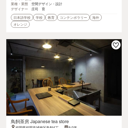
業種・業態
空間デザイン・設計
デザイナー
庄司 育
日本語学校
学校
教育
コンテンポラリー
海外
オレンジ
鳥飼茶房 Japanese tea store
福岡県福岡市城南区鳥飼4丁目
9.0坪