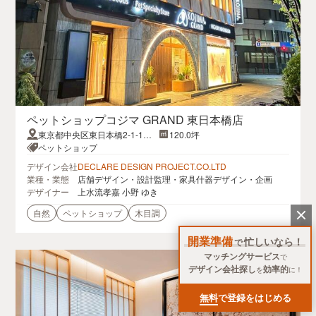
ペットショップコジマ GRAND 東日本橋店
東京都中央区東日本橋2-1-1東
120.0坪
日本橋スタービル
ペットショップ
デザイン会社
DECLARE DESIGN PROJECT.CO.LTD
業種・業態
店舗デザイン・設計監理・家具什器デザイン・企画
デザイナー
上水流孝嘉 小野 ゆき
自然
ペットショップ
木目調
開業準備
忙しいなら！
で
マッチングサービス
で
デザイン会社探し
効率的
を
に！
無料
で登録をはじめる