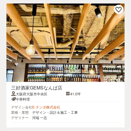
三好酒家GEMSなんば店
大阪府大阪市中央区
41.0坪
中華料理
デザイン会社
E-テンポ株式会社
業種・業態
デザイン・設計＆施工・工事
デザイナー
河端 一志