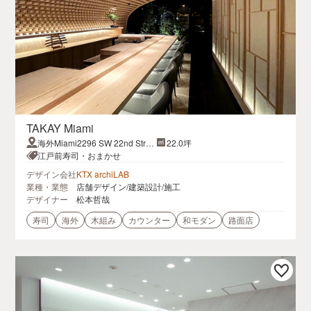
TAKAY Miami
海外Miami2296 SW 22nd Stre
22.0坪
etFL 33145, USA
江戸前寿司・おまかせ
デザイン会社
KTX archiLAB
業種・業態
店舗デザイン/建築設計/施工
デザイナー
松本哲哉
寿司
海外
木組み
カウンター
和モダン
路面店