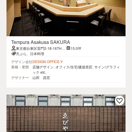
Tempura Asakusa SAKURA
東京都台東区雷門2-18-16THE
15.0坪
CITY 浅草雷門 7F
天ぷら、日本料理
デザイン会社
DESIGN OFFICE-Y
業種・業態
店舗デザイン. オフィス/住宅/建築意匠. サイン/グラフィ
ック etc.
デザイナー
山田 昌宏