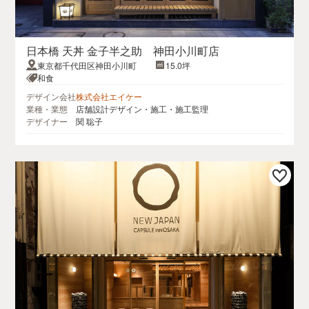
日本橋 天丼 金子半之助 神田小川町店
東京都千代田区神田小川町
15.0坪
和食
デザイン会社
株式会社エイケー
業種・業態
店舗設計デザイン・施工・施工監理
デザイナー
関 聡子