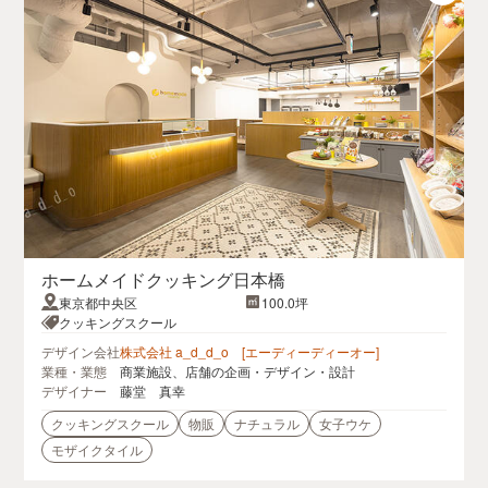
ホームメイドクッキング日本橋
東京都中央区
100.0坪
クッキングスクール
デザイン会社
株式会社 a_d_d_o [エーディーディーオー]
業種・業態
商業施設、店舗の企画・デザイン・設計
デザイナー
藤堂 真幸
クッキングスクール
物販
ナチュラル
女子ウケ
モザイクタイル