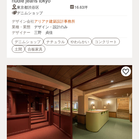
nudie jeans tokyo
東京都渋谷区
16.63坪
デニムショップ
デザイン会社
アリアナ建築設計事務所
業種・業態
デザイン・設計のみ
デザイナー
三野 貞佳
デニムショップ
ナチュラル
やわらかい
コンクリート
土間
合板家具