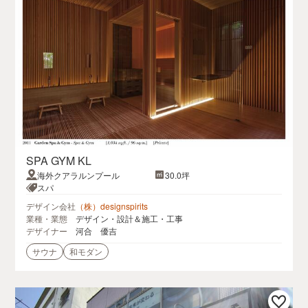
SPA GYM KL
海外クアラルンプール
30.0坪
スパ
デザイン会社
（株）designspirits
業種・業態
デザイン・設計＆施工・工事
デザイナー
河合 優吉
サウナ
和モダン