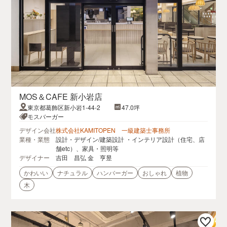
MOS＆CAFE 新小岩店
東京都葛飾区新小岩1-44-2
47.0坪
モスバーガー
デザイン会社
株式会社KAMITOPEN 一級建築士事務所
業種・業態
設計・デザイン/建築設計 ・インテリア設計（住宅、店
舗etc）、家具・照明等
デザイナー
吉田 昌弘 金 亨昱
かわいい
ナチュラル
ハンバーガー
おしゃれ
植物
木