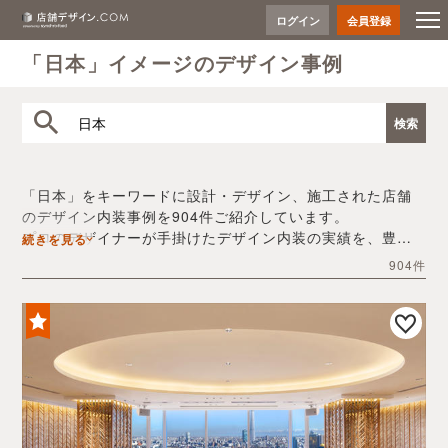
ログイン
会員登録
「日本」イメージのデザイン事例
「日本」をキーワードに設計・デザイン、施工された店舗
のデザイン内装事例を904件ご紹介しています。
プロのデザイナーが手掛けたデザイン内装の実績を、豊富
続きを見る
な写真とともにご確認いただけます。
904件
デザイン内装会社探しや費用感の把握など、「日本」の店
舗イメージを固めるヒントとしてぜひお役立てください。