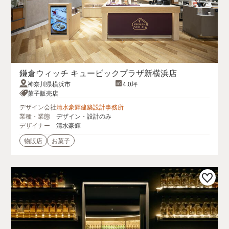
鎌倉ウィッチ キュービックプラザ新横浜店
神奈川県横浜市
4.0坪
菓子販売店
デザイン会社
清水豪輝建築設計事務所
業種・業態
デザイン・設計のみ
デザイナー
清水豪輝
物販店
お菓子