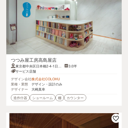
つつみ屋工房高島屋店
東京都中央区日本橋2-4-1日本
3.0坪
橋髙島屋S.C. 本館4
サービス店舗
デザイン会社
株式会社COLOHU
業種・業態
デザイン・設計のみ
デザイナー
大崎真幸
造作什器
ショールーム
棚
カウンター