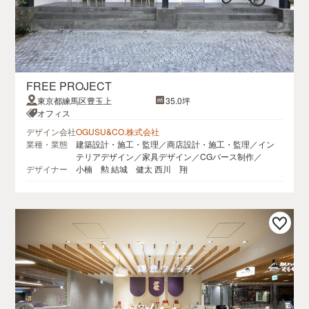
FREE PROJECT
東京都練馬区豊玉上
35.0坪
オフィス
デザイン会社
OGUSU&CO.株式会社
業種・業態
建築設計・施工・監理／商店設計・施工・監理／イン
テリアデザイン／家具デザイン／CGパース制作／
デザイナー
小楠 勲 結城 健太 西川 翔