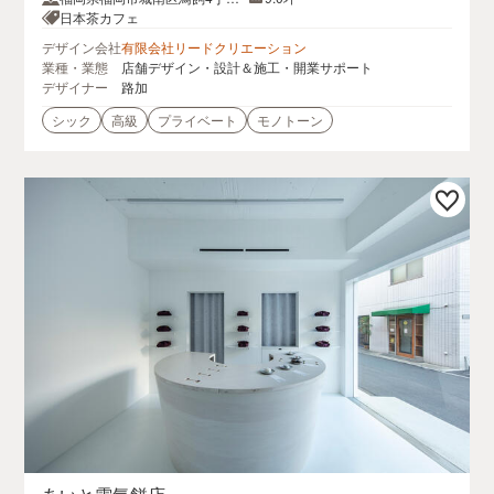
7-14鳥飼アパート103
日本茶カフェ
デザイン会社
有限会社リードクリエーション
業種・業態
店舗デザイン・設計＆施工・開業サポート
デザイナー
路加
シック
高級
プライベート
モノトーン