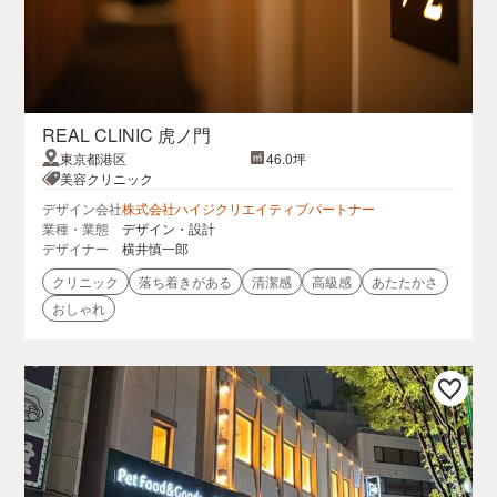
REAL CLINIC 虎ノ門
東京都港区
46.0坪
美容クリニック
デザイン会社
株式会社ハイジクリエイティブパートナー
業種・業態
デザイン・設計
デザイナー
横井慎一郎
クリニック
落ち着きがある
清潔感
高級感
あたたかさ
おしゃれ