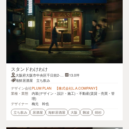
スタンドわけわけ
大阪府大阪市中央区千日前2-1-
13.0坪
9
海鮮居酒屋 立ち飲み
デザイン会社
PLUM PLAN 【株式会社L.A.COMPANY】
業種・業態
内装(デザイン・設計・施工)・不動産(賃貸・売買・管
理)
デザイナー
梅元 幹也
立ち飲み
居酒屋
海鮮居酒屋
大阪
難波
焼杉