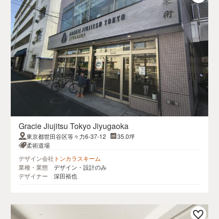
Gracie Jiujitsu Tokyo Jiyugaoka
東京都世田谷区等々力6-37-12
35.0坪
柔術道場
デザイン会社
トンカラスキーム
業種・業態
デザイン・設計のみ
デザイナー
深田裕也