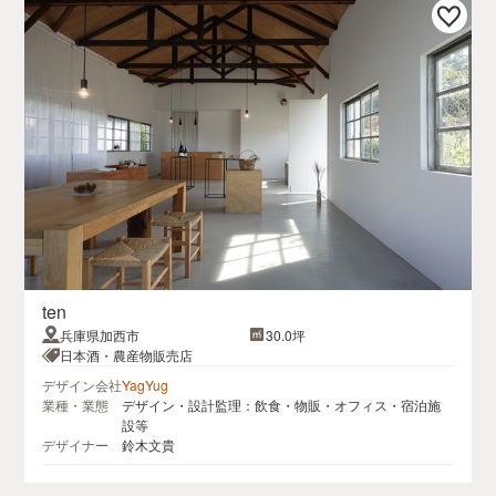
ten
兵庫県加西市
30.0坪
日本酒・農産物販売店
デザイン会社
YagYug
業種・業態
デザイン・設計監理：飲食・物販・オフィス・宿泊施
設等
デザイナー
鈴木文貴