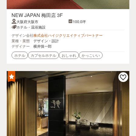
NEW JAPAN 梅田店 3F
大阪府大阪市
100.0坪
ホテル・温浴施設
デザイン会社
株式会社ハイジクリエイティブパートナー
業種・業態
デザイン・設計
デザイナー
横井慎一郎
ホテル
カプセルホテル
おしゃれ
かっこいい