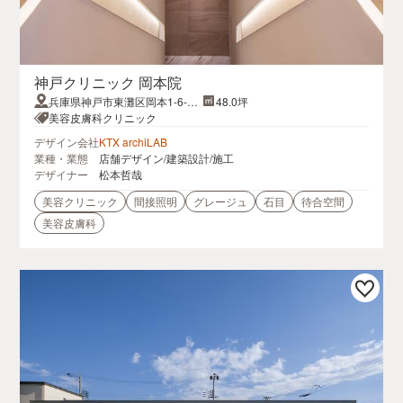
神戸クリニック 岡本院
兵庫県神戸市東灘区岡本1-6-7B
48.0坪
1F
美容皮膚科クリニック
デザイン会社
KTX archiLAB
業種・業態
店舗デザイン/建築設計/施工
デザイナー
松本哲哉
美容クリニック
間接照明
グレージュ
石目
待合空間
美容皮膚科