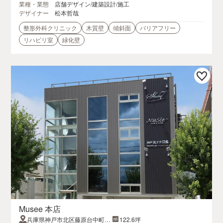
業種・業態
店舗デザイン/建築設計/施工
デザイナー
松本哲哉
整形外科クリニック
木質壁
傾斜面
バリアフリー
リハビリ室
緑化壁
Musee 本店
兵庫県神戸市北区藤原台中町2-
122.6坪