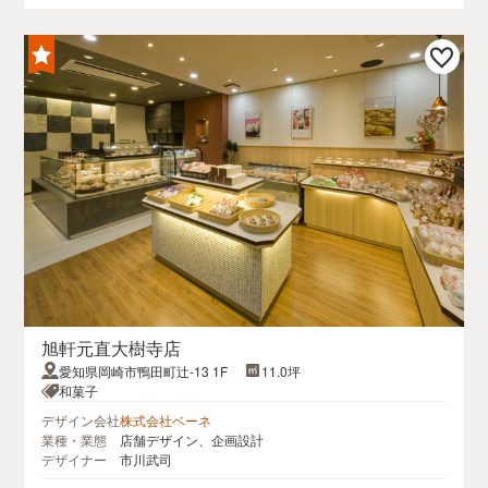
旭軒元直大樹寺店
愛知県岡崎市鴨田町辻-13 1F
11.0坪
和菓子
デザイン会社
株式会社ベーネ
業種・業態
店舗デザイン、企画設計
デザイナー
市川武司