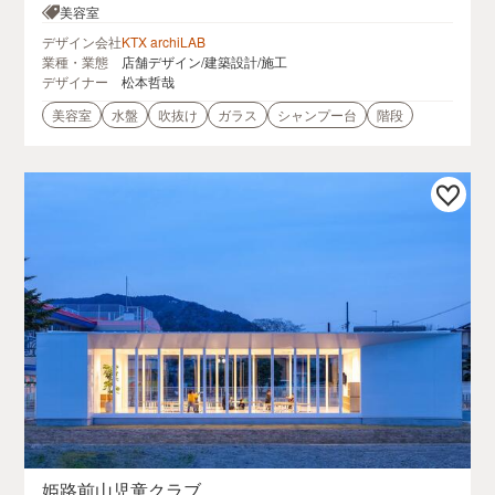
2-4
美容室
デザイン会社
KTX archiLAB
業種・業態
店舗デザイン/建築設計/施工
デザイナー
松本哲哉
美容室
水盤
吹抜け
ガラス
シャンプー台
階段
姫路前山児童クラブ