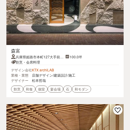
森富
兵庫県姫路市本町127大手前ダ
100.0坪
イネンBLD.Ⅱ1･2Ｆ
割烹・会席料理
デザイン会社
KTX archiLAB
業種・業態
店舗デザイン/建築設計/施工
デザイナー
松本哲哉
割烹
和食
個室
宴会場
石
和モダン