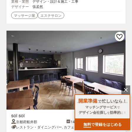
業種・業態
デザイン・設計＆施工・工事
デザイナー
張孟然
マッサージ屋
エステサロン
開業準備
忙しいなら！
で
マッチングサービス
で
デザイン会社探し
効率的
を
に！
soi soi
京都府船井郡
14.0坪
無料
で登録をはじめる
レストラン・ダイニングバー, カフェ・パン屋・ケーキ屋