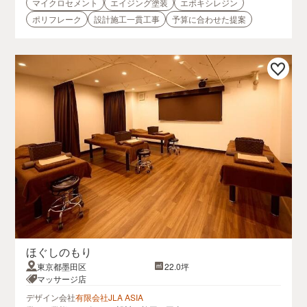
マイクロセメント
エイジング塗装
エポキシレジン
ポリフレーク
設計施工一貫工事
予算に合わせた提案
ほぐしのもり
東京都墨田区
22.0坪
マッサージ店
デザイン会社
有限会社JLA ASIA