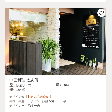
中国料理 太志傳
大阪府吹田市
20.0坪
中華料理
デザイン会社
E-テンポ株式会社
業種・業態
デザイン・設計＆施工・工事
デザイナー
河端 一志