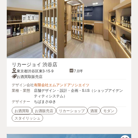
リカージョイ 渋谷店
東京都渋谷区東3-15-9
7.0坪
お酒買取販売店
デザイン会社
有限会社エムアンドアソシエイツ
業種・業態
店舗デザイン・設計・企画・S.I.S（ショップアイデン
ティティシステム）
デザイナー
ちばまさゆき
お酒買取
お酒販売店
リカーショップ
酒屋
モダン
スタイリッシュ