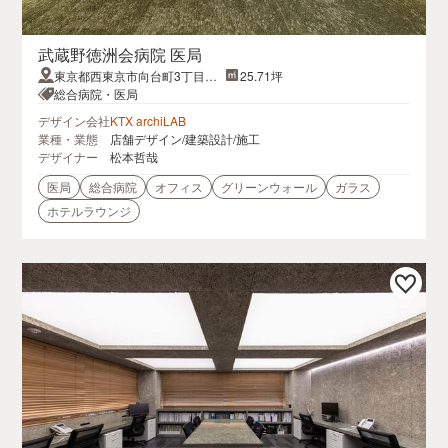
武蔵野徳洲会病院 医局
東京都西東京市向台町3丁目5
25.71坪
番48号
総合病院・医局
デザイン会社
KTX archiLAB
業種・業態
店舗デザイン/建築設計/施工
デザイナー
松本哲哉
医局
総合病院
オフィス
グリーンウォール
ガラス
ホテルラウンジ