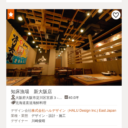
知床漁場 新大阪店
大阪府大阪市淀川区宮原３−３
40.0坪
−１６アクロスキューブ３F
北海道直送海鮮料理
デザイン会社
株式会社ハルデザイン（HALU Design Inc.) East Japan
業種・業態
デザイン・設計・施工
デザイナー
川崎俊晴