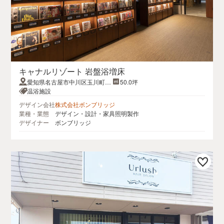
キャナルリゾート 岩盤浴増床
愛知県名古屋市中川区玉川町4-
50.0坪
1
温浴施設
デザイン会社
株式会社ボンブリッジ
業種・業態
デザイン・設計・家具照明製作
デザイナー
ボンブリッジ