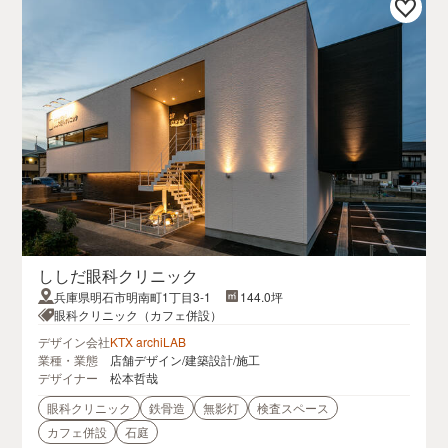
ししだ眼科クリニック
兵庫県明石市明南町1丁目3-1
144.0坪
眼科クリニック（カフェ併設）
デザイン会社
KTX archiLAB
業種・業態
店舗デザイン/建築設計/施工
デザイナー
松本哲哉
眼科クリニック
鉄骨造
無影灯
検査スペース
カフェ併設
石庭