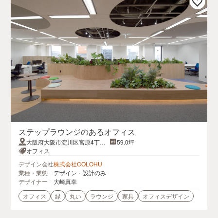
ステップラウンジのあるオフィス
大阪府大阪市淀川区宮原4丁目
59.0坪
6-18新大阪和幸ビル 8F
オフィス
デザイン会社
株式会社COLOHU
業種・業態
デザイン・設計のみ
デザイナー
大崎真幸
オフィス
緑
丸い
ラウンジ
家具
オフィスデザイン