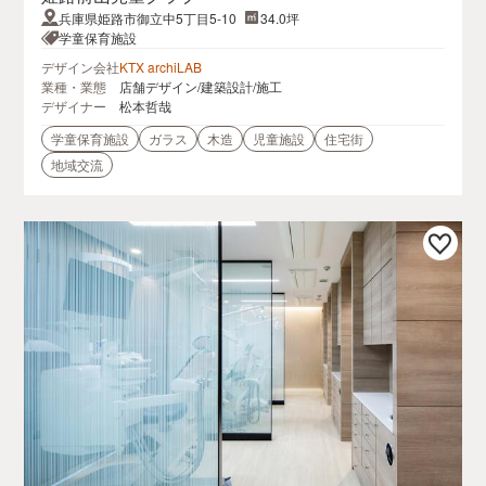
兵庫県姫路市御立中5丁目5-10
34.0坪
学童保育施設
デザイン会社
KTX archiLAB
業種・業態
店舗デザイン/建築設計/施工
デザイナー
松本哲哉
学童保育施設
ガラス
木造
児童施設
住宅街
地域交流