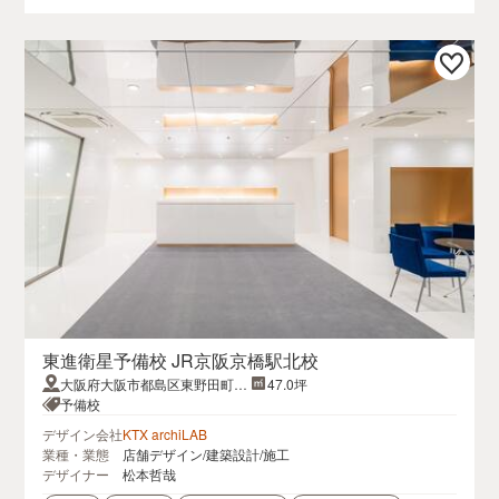
東進衛星予備校 JR京阪京橋駅北校
大阪府大阪市都島区東野田町2
47.0坪
丁目9晃進ビル8F
予備校
デザイン会社
KTX archiLAB
業種・業態
店舗デザイン/建築設計/施工
デザイナー
松本哲哉