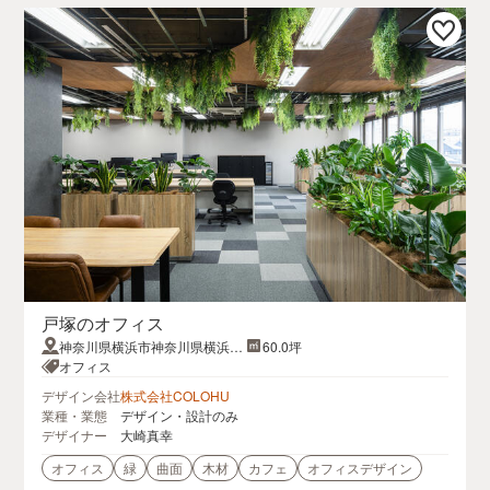
戸塚のオフィス
神奈川県横浜市神奈川県横浜市
60.0坪
戸塚区戸塚4711番地1オセアン
オフィス
矢沢ビル
デザイン会社
株式会社COLOHU
業種・業態
デザイン・設計のみ
デザイナー
大崎真幸
オフィス
緑
曲面
木材
カフェ
オフィスデザイン