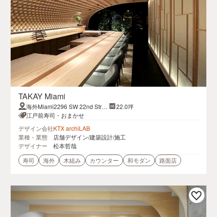
TAKAY Miami
海外Miami2296 SW 22nd Stre
22.0坪
etFL 33145, USA
江戸前寿司・おまかせ
デザイン会社
KTX archiLAB
業種・業態
店舗デザイン/建築設計/施工
デザイナー
松本哲哉
寿司
海外
木組み
カウンター
和モダン
路面店