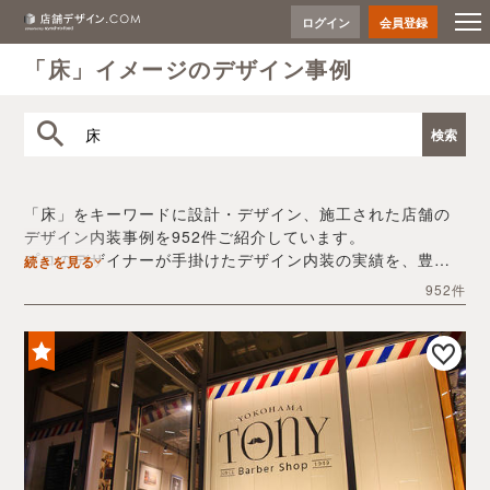
ログイン
会員登録
「床」イメージのデザイン事例
「床」をキーワードに設計・デザイン、施工された店舗の
デザイン内装事例を952件ご紹介しています。
プロのデザイナーが手掛けたデザイン内装の実績を、豊富
続きを見る
な写真とともにご確認いただけます。
952件
デザイン内装会社探しや費用感の把握など、「床」の店舗
イメージを固めるヒントとしてぜひお役立てください。