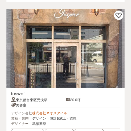
inswer
東京都台東区元浅草
20.0坪
美容室
デザイン会社
株式会社ネオスタイル
業種・業態
デザイン・設計&施工・管理
デザイナー
武藤素章