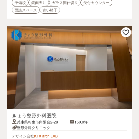
予備校
鏡面天井
ガラス間仕切り
受付カウンター
面談スペース
青い椅子
きょう整形外科医院
兵庫県相生市向陽台2-28
150.0坪
整形外科クリニック
デザイン会社
KTX archiLAB