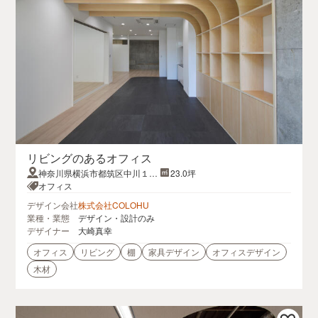
リビングのあるオフィス
神奈川県横浜市都筑区中川１丁
23.0坪
目１７−１２
オフィス
デザイン会社
株式会社COLOHU
業種・業態
デザイン・設計のみ
デザイナー
大崎真幸
オフィス
リビング
棚
家具デザイン
オフィスデザイン
木材