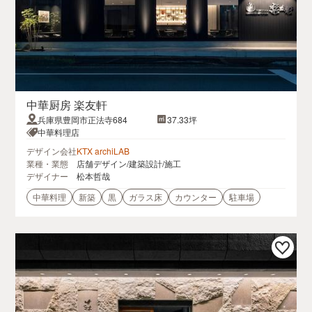
中華厨房 楽友軒
兵庫県豊岡市正法寺684
37.33坪
中華料理店
デザイン会社
KTX archiLAB
業種・業態
店舗デザイン/建築設計/施工
デザイナー
松本哲哉
中華料理
新築
黒
ガラス床
カウンター
駐車場