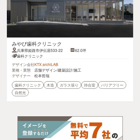
みやび歯科クリニック
兵庫県姫路市伊伝居533-22
62.0坪
歯科クリニック
デザイン会社
KTX archiLAB
業種・業態
店舗デザイン/建築設計/施工
デザイナー
松本哲哉
歯科クリニック
木造
ガラス張り
待合室
バリアフリー
自然光