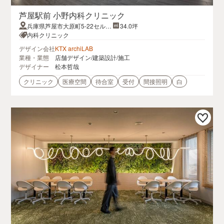
芦屋駅前 小野内科クリニック
兵庫県芦屋市大原町5-22セルフ
34.0坪
リッジ芦屋1F
内科クリニック
デザイン会社
KTX archiLAB
業種・業態
店舗デザイン/建築設計/施工
デザイナー
松本哲哉
クリニック
医療空間
待合室
受付
間接照明
白