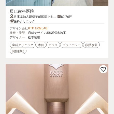
辰巳歯科医院
兵庫県加古郡稲美町国岡1464-
82.76坪
20
歯科クリニック
デザイン会社
KTX archiLAB
業種・業態
店舗デザイン/建築設計/施工
デザイナー
松本哲哉
歯科クリニック
木目
ガラス
プライバシー
段階改装
間接照明