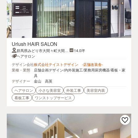
Urlush HAIR SALON
群馬県みどり市大間々町大間々
14.0坪
45-1くにむらOKビル 1F-1
ヘアサロン
デザイン会社
株式会社テイストデザイン -店舗改装舎-
業種・業態
店舗企画デザイン/内外装施工/業務用厨房機器/看板・家
具
デザイナー
金山 高英
ヘアサロン
小さな美容室
外装工事
美容室内装
看板工事
ワンストップサービス