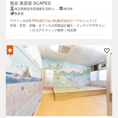
熊谷 美容室 SCAPES
埼玉県熊谷市宮前町2-220コー
36.0坪
エー宮前町ビル１階
美容室
デザイン会社
B-PROJECT.co.,ltd [株式会社ビープロジェクト]
業種・業態
店舗・オフィスの内装設計施工・インテリアデザイン
｜ロゴグラフィック制作｜埼玉県