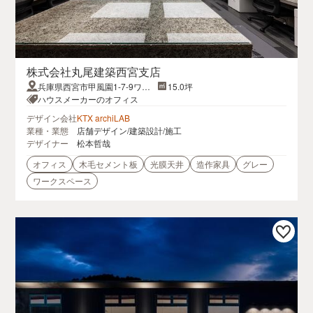
株式会社丸尾建築西宮支店
兵庫県西宮市甲風園1-7-9ワー
15.0坪
クステージ西宮北口Ⅱ 301号室
ハウスメーカーのオフィス
デザイン会社
KTX archiLAB
業種・業態
店舗デザイン/建築設計/施工
デザイナー
松本哲哉
オフィス
木毛セメント板
光膜天井
造作家具
グレー
ワークスペース