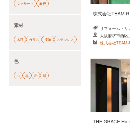
ファサード
看板
株式会社TEAM-R
素材
リフォーム・リ
大阪府堺市西区上
木目
ガラス
漆喰
ステンレス
株式会社TEAM-
色
白
黒
赤
緑
THE GRACE Hair