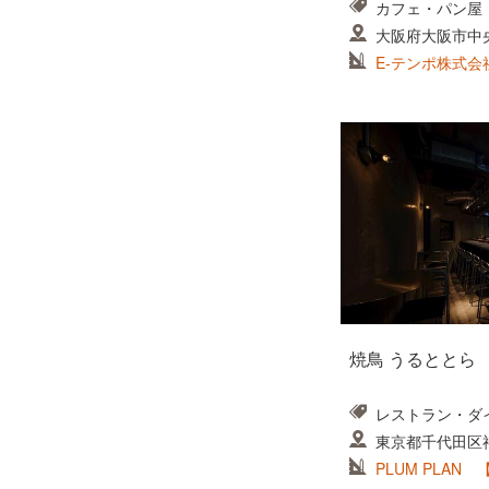
カフェ・パン屋
大阪府大阪市中
E-テンポ株式会
焼鳥 うるととら
レストラン・ダイ
東京都千代田区神田
uidoubashi 3F
PLUM PLAN 