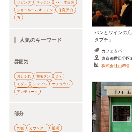
リビング
キッチン
バー 木目調
ショールーム キッチン
保育所 白
石
パンとワインの店「Pet
人気のキーワード
タプチ」
カフェ＆バー
東京都世田谷区経堂
雰囲気
株式会社山翠舎
おしゃれ
和モダン
DIY
モダン
シンプル
ナチュラル
アンティーク
部分
外観
カウンター
照明