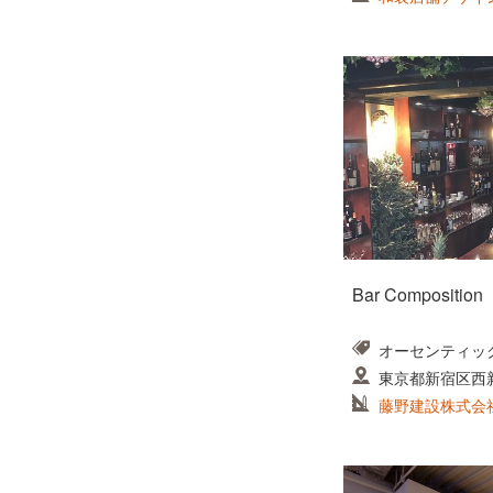
Bar Composition
オーセンティッ
東京都新宿区西新
ビル B1F
藤野建設株式会