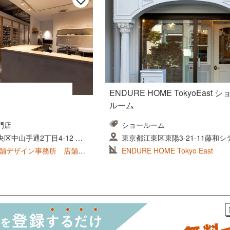
ENDURE HOME TokyoEast シ
ルーム
門店
ショールーム
区中山手通2丁目4-12 藤
東京都江東区東陽3-21-11藤和
東陽町Ⅱ
d｜店舗デザイン事務所 店舗設
ENDURE HOME Tokyo East