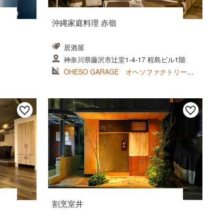
沖縄家庭料理 赤嶺
居酒屋
神奈川県藤沢市辻堂1-4-17 程島ビル1階
OHESO GARAGE オヘソファクトリー株
式会社
割烹室井