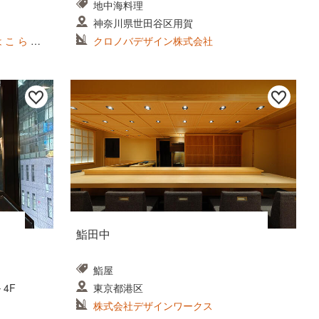
地中海料理
神奈川県世田谷区用賀
こ ら ぼ
クロノバデザイン株式会社
鮨田中
鮨屋
 4F
東京都港区
株式会社デザインワークス