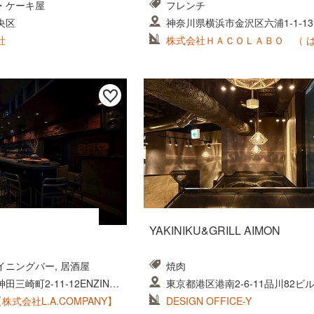
・ケーキ屋
フレンチ
央区
神奈川県横浜市金沢区六浦1-1-13
社
株式会社ＨＡＣＯＬＡＢＯ （ は 
）
YAKINIKU&GRILL AIMON
ニングバー, 居酒屋
焼肉
三崎町2-11-12ENZIN s
東京都港区港南2-6-11品川82ビル
【株式会社L.A.COMPANY】
DESIGN OFFICE-Y