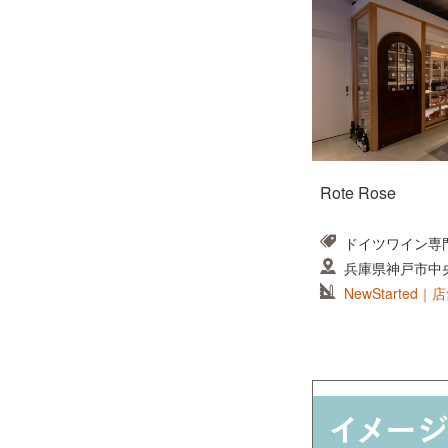
Rote Rose
ドイツワイン専
兵庫県神戸市中央
本ビル1階
NewStarte
計 大阪