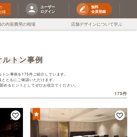
ユーザー
無料
の
ログイン
会員登録
社様
舗の内装費用の相場
店舗デザインについて学ぶ
ケルトン事例
トン事例を175件ご紹介しています。
真とともにご確認いただけます。
固めるヒントとしてぜひお役立てください。
175件