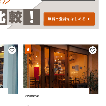
~
civinova