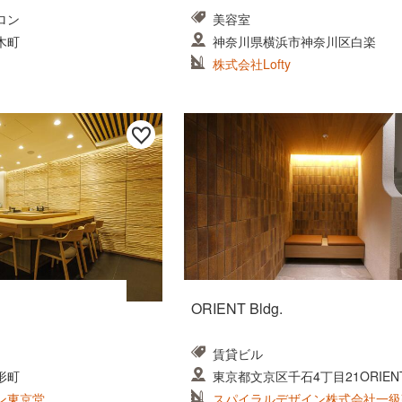
ロン
美容室
木町
神奈川県横浜市神奈川区白楽
株式会社Lofty
ORIENT Bldg.
賃貸ビル
形町
東京都文京区千石4丁目21ORIENT 
ン東京堂
スパイラルデザイン株式会社一級