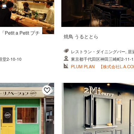
it a Petit プチ
焼鳥 うるととら
レストラン・ダイニングバー, 居
2-10-10
東京都千代田区神田三崎町2-11-12E
uidoubashi 3F
PLUM PLAN 【株式会社L.A.C