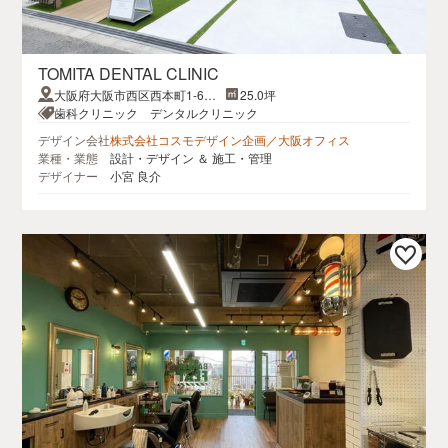
TOMITA DENTAL CLINIC
大阪府大阪市西区西本町1-6カ
25.0坪
ーニープレイス西本町
歯科クリニック デンタルクリニック
デザイン会社
株式会社コスモデザイン企画／大阪オフィス
業種・業態
設計・デザイン ＆ 施工・管理
デザイナー
小宮 良介