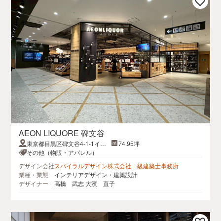
AEON LIQUORE 碑文谷
東京都目黒区碑文谷4-1-1イオ
74.95坪
ンスタイル碑文谷店2F
その他（物販・アパレル）
デザイン会社
スパイラルデザイン株式会社一級建築士事務所
業種・業態
インテリアデザイン・建築設計
デザイナー
高橋 武志 大濱 直子