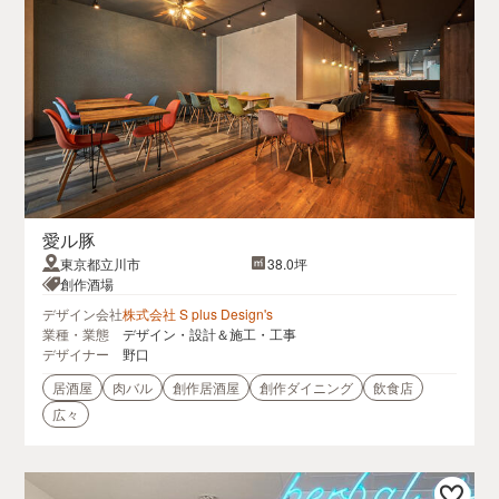
愛ル豚
東京都立川市
38.0坪
創作酒場
デザイン会社
株式会社 S plus Design's
業種・業態
デザイン・設計＆施工・工事
デザイナー
野口
居酒屋
肉バル
創作居酒屋
創作ダイニング
飲食店
広々