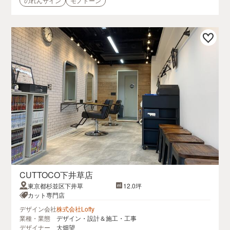
のれんサイン
モノトーン
CUTTOCO下井草店
東京都杉並区下井草
12.0坪
カット専門店
デザイン会社
株式会社Lofty
業種・業態
デザイン・設計＆施工・工事
デザイナー
大畑望