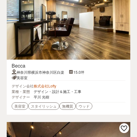
Becca
神奈川県横浜市神奈川区白楽
15.0坪
美容室
デザイン会社
株式会社Lofty
業種・業態
デザイン・設計＆施工・工事
デザイナー
平川 光樹
美容室
スタイリッシュ
無機質
ウッド