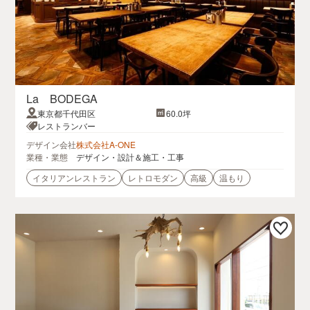
La BODEGA
東京都千代田区
60.0坪
レストランバー
デザイン会社
株式会社A-ONE
業種・業態
デザイン・設計＆施工・工事
イタリアンレストラン
レトロモダン
高級
温もり