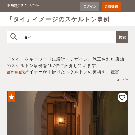
ログイン
会員登録
「タイ」イメージのスケルトン事例
「タイ」をキーワードに設計・デザイン、施工された店舗
のスケルトン事例を467件ご紹介しています。
プロのデザイナーが手掛けたスケルトンの実績を、豊富な
続きを見る
写真とともにご確認いただけます。
467件
デザイン内装会社探しや費用感の把握など、「タイ」の店
舗イメージを固めるヒントとしてぜひお役立てください。