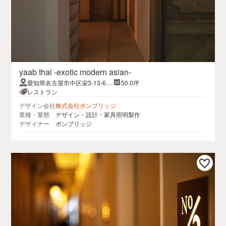
yaab thai -exotic modern asian-
愛知県名古屋市中区栄3-13-6L
50.0坪
EXT HOUSE B1F
レストラン
デザイン会社
株式会社ボンブリッジ
業種・業態
デザイン・設計・家具照明製作
デザイナー
ボンブリッジ