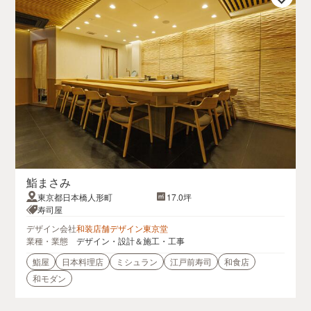
鮨まさみ
東京都日本橋人形町
17.0坪
寿司屋
デザイン会社
和装店舗デザイン東京堂
業種・業態
デザイン・設計＆施工・工事
鮨屋
日本料理店
ミシュラン
江戸前寿司
和食店
和モダン