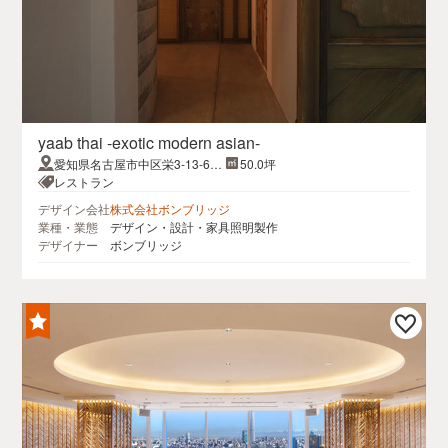
yaab thai -exotic modern asian-
愛知県名古屋市中区栄3-13-6L
50.0坪
EXT HOUSE B1F
レストラン
デザイン会社
株式会社ボンブリッジ
業種・業態
デザイン・設計・家具照明製作
デザイナー
ボンブリッジ