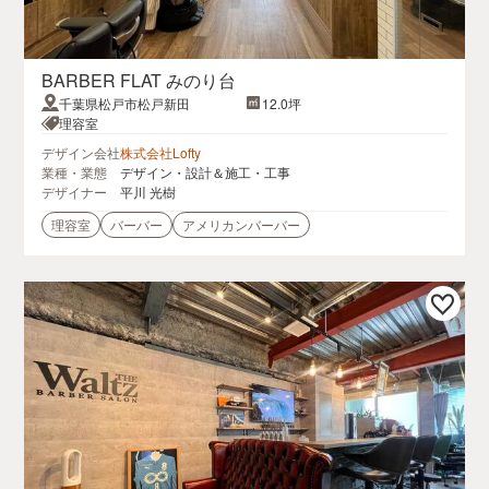
BARBER FLAT みのり台
千葉県松戸市松戸新田
12.0坪
理容室
デザイン会社
株式会社Lofty
業種・業態
デザイン・設計＆施工・工事
デザイナー
平川 光樹
理容室
バーバー
アメリカンバーバー