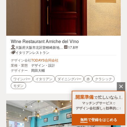
Wine Restaurant Amiche del Vino
大阪府大阪市北区曽根崎新地1-
17.8坪
9-12フォーシーズンフロント2
イタリアンレストラン
デザイン会社
TODAYS合同会社
業種・業態
デザイン・設計
デザイナー
岡田大輔
ワインバー
イタリアン
ダイニングバー
赤
クラシック
モダン
開業準備
忙しいなら！
で
マッチングサービス
で
デザイン会社探し
効率的
を
に！
無料
で登録をはじめる