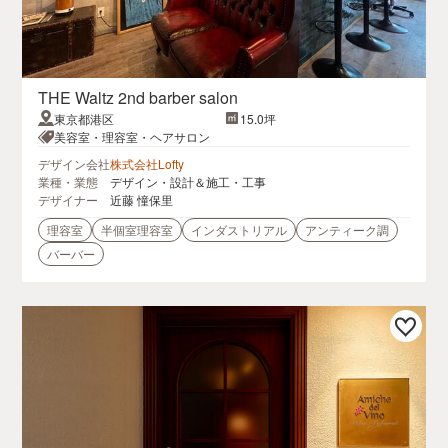
THE Waltz 2nd barber salon
東京都港区
15.0坪
美容室・理容室・ヘアサロン
デザイン会社
株式会社Lofty
業種・業態
デザイン・設計＆施工・工事
デザイナー
近藤 憧保里
理容室
半個室理容室
インダストリアル
アンティーク調
バーバー