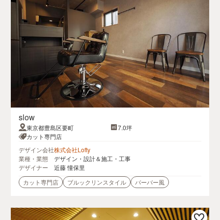
slow
東京都豊島区要町
7.0坪
カット専門店
デザイン会社
株式会社Lofty
業種・業態
デザイン・設計＆施工・工事
デザイナー
近藤 憧保里
カット専門店
ブルックリンスタイル
バーバー風