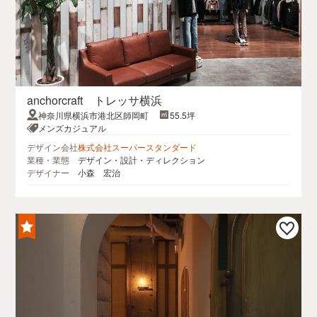
anchorcraft トレッサ横浜
神奈川県横浜市港北区師岡町
55.5坪
メンズカジュアル
デザイン会社
株式会社スーパースタンダード
業種・業態
デザイン・設計・ディレクション
デザイナー
小森 宏治