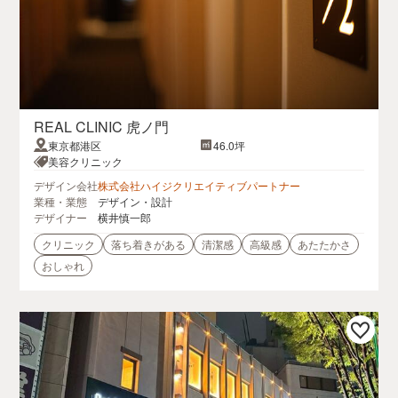
REAL CLINIC 虎ノ門
東京都港区
46.0坪
美容クリニック
デザイン会社
株式会社ハイジクリエイティブパートナー
業種・業態
デザイン・設計
デザイナー
横井慎一郎
クリニック
落ち着きがある
清潔感
高級感
あたたかさ
おしゃれ