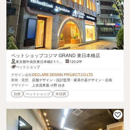
ペットショップコジマ GRAND 東日本橋店
東京都中央区東日本橋2-1-1東
120.0坪
日本橋スタービル
ペットショップ
デザイン会社
DECLARE DESIGN PROJECT.CO.LTD
業種・業態
店舗デザイン・設計監理・家具什器デザイン・企画
デザイナー
上水流孝嘉 小野 ゆき
自然
ペットショップ
木目調