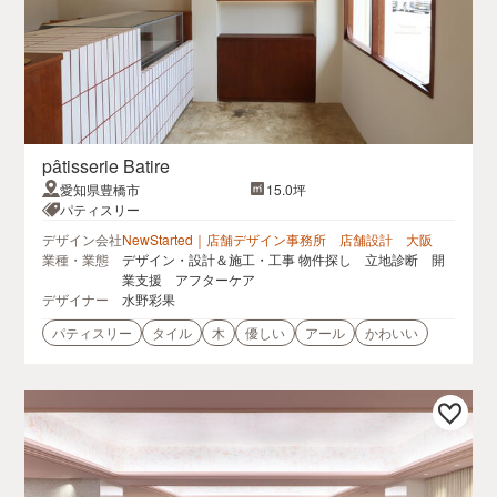
pâtisserie Batire
愛知県豊橋市
15.0坪
パティスリー
デザイン会社
NewStarted｜店舗デザイン事務所 店舗設計 大阪
業種・業態
デザイン・設計＆施工・工事 物件探し 立地診断 開
業支援 アフターケア
デザイナー
水野彩果
パティスリー
タイル
木
優しい
アール
かわいい