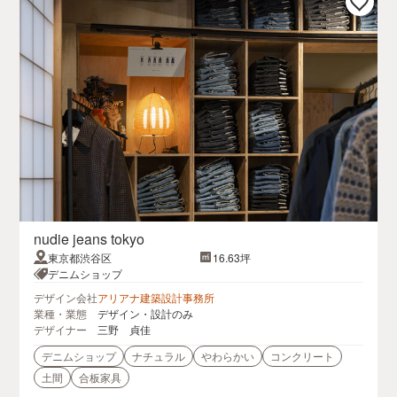
nudie jeans tokyo
東京都渋谷区
16.63坪
デニムショップ
デザイン会社
アリアナ建築設計事務所
業種・業態
デザイン・設計のみ
デザイナー
三野 貞佳
デニムショップ
ナチュラル
やわらかい
コンクリート
土間
合板家具