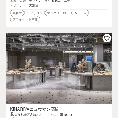
業種・業態
デザイン・設計＆施工・工事
デザイナー
大畑望
美容室
ヘアサロン
マツエクサロン
カフェ風
プライベート空間
KINARIYAニュウマン高輪
東京都港区高輪2-21-1 ニュウ
10.0坪