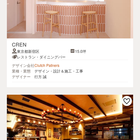
CREN
東京都新宿区
15.0坪
レストラン・ダイニングバー
デザイン会社
Clutch Patners
業種・業態
デザイン・設計＆施工・工事
デザイナー
行方 誠