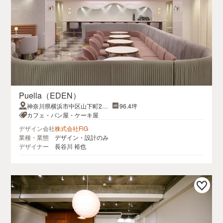
Puella（EDEN）
神奈川県横浜市中区山下町27
96.4坪
プロシード山下公園ザ・タワー
カフェ・パン屋・ケーキ屋
B1F
デザイン会社
株式会社FiG
業種・業態
デザイン・設計のみ
デザイナー
長谷川 裕也