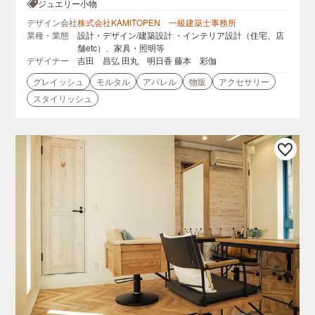
マン高輪
ジュエリー小物
デザイン会社
株式会社KAMITOPEN 一級建築士事務所
業種・業態
設計・デザイン/建築設計 ・インテリア設計（住宅、店
舗etc）、家具・照明等
デザイナー
吉田 昌弘 田丸 明日香 藤本 彩伽
グレイッシュ
モルタル
アパレル
物販
アクセサリー
スタイリッシュ