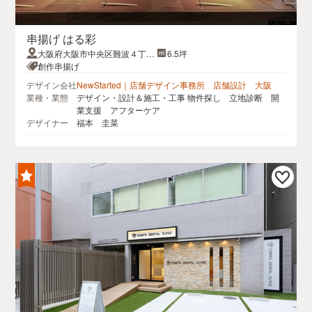
串揚げ はる彩
大阪府大阪市中央区難波４丁目
6.5坪
2－16 難波4丁目ビル2号 203
創作串揚げ
デザイン会社
NewStarted｜店舗デザイン事務所 店舗設計 大阪
業種・業態
デザイン・設計＆施工・工事 物件探し 立地診断 開
業支援 アフターケア
デザイナー
福本 圭菜