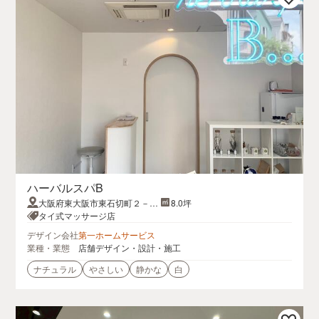
ハーバルスパB
大阪府東大阪市東石切町２－３
8.0坪
－３３すすやビル103
タイ式マッサージ店
デザイン会社
第一ホームサービス
業種・業態
店舗デザイン・設計・施工
ナチュラル
やさしい
静かな
白