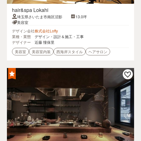
hair&spa Lokahi
埼玉県さいたま市南区沼影
13.0坪
美容室
デザイン会社
株式会社Lofty
業種・業態
デザイン・設計＆施工・工事
デザイナー
近藤 憧保里
美容室
美容室内装
西海岸スタイル
ヘアサロン