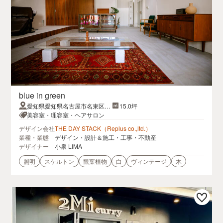
blue in green
愛知県愛知県名古屋市名東区高
15.0坪
社１丁目２５３番地一社プラザ
美容室・理容室・ヘアサロン
デザイン会社
THE DAY STACK（Replus co.,ltd.）
業種・業態
デザイン・設計＆施工・工事・不動産
デザイナー
小泉 LIMA
照明
スケルトン
観葉植物
白
ヴィンテージ
木