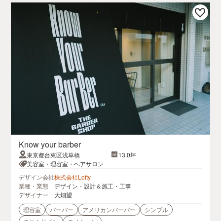
Know your barber
東京都台東区浅草橋
13.0坪
美容室・理容室・ヘアサロン
デザイン会社
株式会社Lofty
業種・業態
デザイン・設計＆施工・工事
デザイナー
大畑望
理容室
バーバー
アメリカンバーバー
シンプル