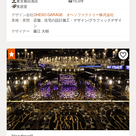
東京都目黒区
15.0坪
美容室
デザイン会社
OHESO GARAGE オヘソファクトリー株式会社
業種・業態
店舗、住宅の設計施工・デザイン/グラフィックデザイ
ン
デザイナー
藤江 大樹