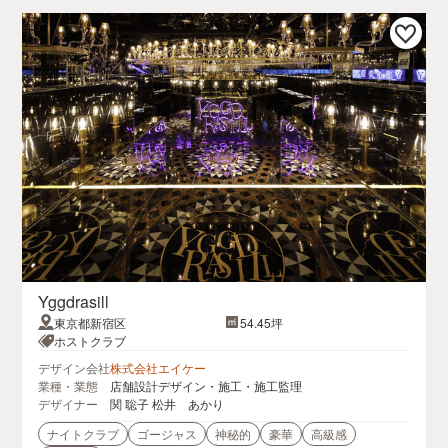
Yggdrasill
東京都新宿区
54.45坪
ホストクラブ
デザイン会社
株式会社エイケー
業種・業態
店舗設計デザイン・施工・施工監理
デザイナー
関 聡子 松井 あかり
ナイトクラブ
ゴージャス
神秘的
豪華
高級感