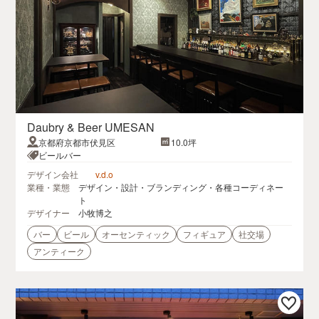
Daubry & Beer UMESAN
京都府京都市伏見区
10.0坪
ビールバー
デザイン会社
v.d.o
業種・業態
デザイン・設計・ブランディング・各種コーディネー
ト
デザイナー
小牧博之
バー
ビール
オーセンティック
フィギュア
社交場
アンティーク