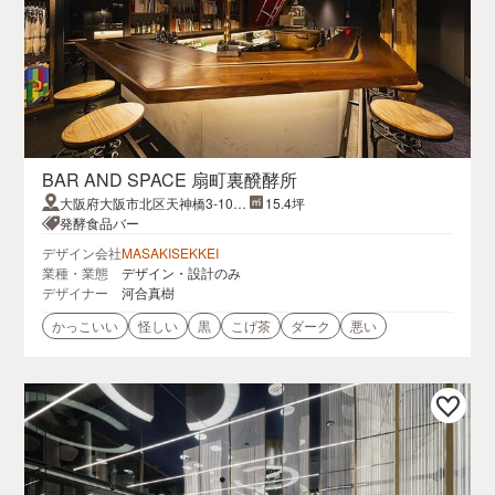
BAR AND SPACE 扇町裏醗酵所
大阪府大阪市北区天神橋3-10-1
15.4坪
7
発酵食品バー
デザイン会社
MASAKISEKKEI
業種・業態
デザイン・設計のみ
デザイナー
河合真樹
かっこいい
怪しい
黒
こげ茶
ダーク
悪い