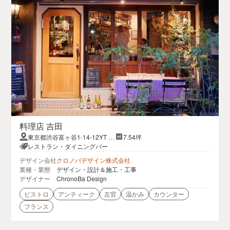
料理店 吉田
東京都渋谷富ヶ谷1-14-12YT ビ
7.54坪
ル代々木公園1F
レストラン・ダイニングバー
デザイン会社
クロノバデザイン株式会社
業種・業態
デザイン・設計＆施工・工事
デザイナー
ChronoBa Design
ビストロ
アンティーク
左官
温かみ
カウンター
フランス