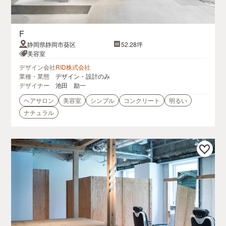
F
静岡県静岡市葵区
52.28坪
美容室
デザイン会社
RID株式会社
業種・業態
デザイン・設計のみ
デザイナー
池田 励一
ヘアサロン
美容室
シンプル
コンクリート
明るい
ナチュラル