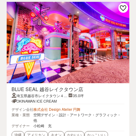
BLUE SEAL 越谷レイクタウン店
埼玉県越谷市レイクタウン４丁
35.0坪
目２−２レイクタウンKAZE-3F
OKINAWAN ICE CREAM
デザイン会社
株式会社 Design Atelier 円舞
業種・業態
空間デザイン・設計・アートワーク・グラフィック・
他
デザイナー
小松崎 充
沖縄
アメリカン
ネオン
かわいい
かっこいい