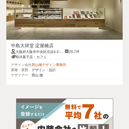
中島大祥堂 淀屋橋店
大阪府大阪市中央区北浜3-2-23
25.7坪
新・大阪信愛ビル1F
和洋菓子店・カフェ
デザイン会社
西山徹デザイン事務所
業種・業態
デザイン・設計
デザイナー
西山 徹