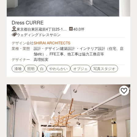
Dress CURRE
東京都台東区蔵前4丁目25-1石
40.0坪
川ビル２F
ウェディングドレスサロン
デザイン会社
SHIRAI ARCHITECTS
業種・業態
設計・デザイン/建築設計 ・インテリア設計（住宅、店
舗etc）、FFE工事、他工事は協力工務店等
デザイナー
高増拓実
漆喰
照明
白
やわらかい
オブジェ
写真スタジオ