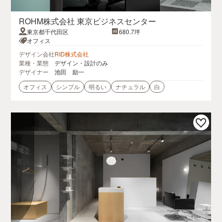
ROHM株式会社 東京ビジネスセンター
東京都千代田区
680.7坪
オフィス
デザイン会社
RID株式会社
業種・業態
デザイン・設計のみ
デザイナー
池田 励一
オフィス
シンプル
明るい
ナチュラル
白