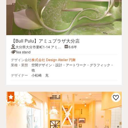
【Bull Pulu】アミュプラザ大分店
大分県大分市要町1-14 アミュ
6.6坪
プラザおおいた1F
Tea stand
デザイン会社
株式会社 Design Atelier 円舞
業種・業態
空間デザイン・設計・アートワーク・グラフィック・
他
デザイナー
小松崎 充