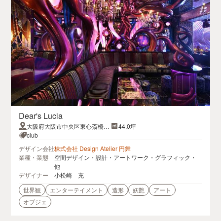
Dear's Lucia
大阪府大阪市中央区東心斎橋２
44.0坪
丁目４−７ パレス千年ビル 2F
club
デザイン会社
株式会社 Design Atelier 円舞
業種・業態
空間デザイン・設計・アートワーク・グラフィック・
他
デザイナー
小松崎 充
世界観
エンターテイメント
造形
妖艶
アート
オブジェ