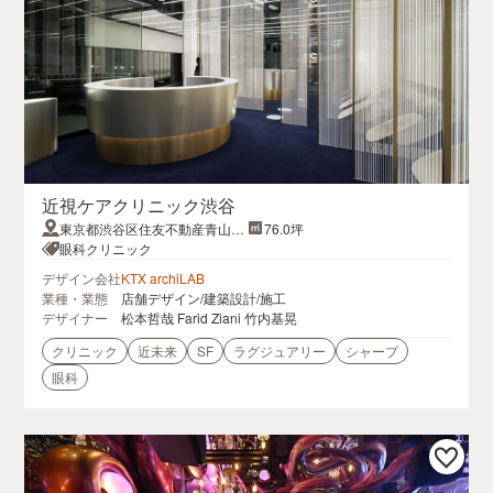
近視ケアクリニック渋谷
東京都渋谷区住友不動産青山通
76.0坪
りビル１階
眼科クリニック
デザイン会社
KTX archiLAB
業種・業態
店舗デザイン/建築設計/施工
デザイナー
松本哲哉 Farid Ziani 竹内基晃
クリニック
近未来
SF
ラグジュアリー
シャープ
眼科