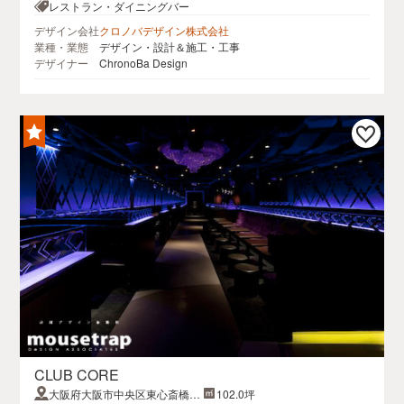
ル代々木公園1F
レストラン・ダイニングバー
デザイン会社
クロノバデザイン株式会社
業種・業態
デザイン・設計＆施工・工事
デザイナー
ChronoBa Design
CLUB CORE
大阪府大阪市中央区東心斎橋２
102.0坪