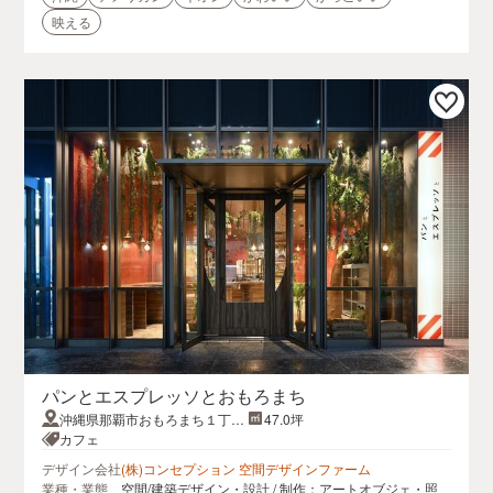
映える
パンとエスプレッソとおもろまち
沖縄県那覇市おもろまち１丁目
47.0坪
１−１２ 新都心センタービル 1
カフェ
階
デザイン会社
(株)コンセプション 空間デザインファーム
業種・業態
空間/建築デザイン・設計 / 制作：アートオブジェ・照