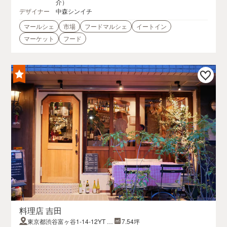
介）
デザイナー
中森シンイチ
マールシェ
市場
フードマルシェ
イートイン
マーケット
フード
料理店 吉田
東京都渋谷富ヶ谷1-14-12YT ビ
7.54坪