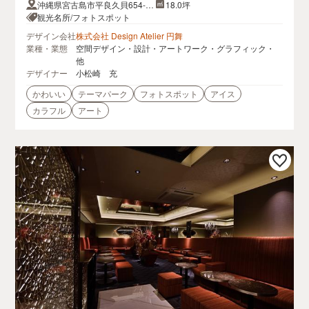
沖縄県宮古島市平良久貝654-2
18.0坪
3
観光名所/フォトスポット
デザイン会社
株式会社 Design Atelier 円舞
業種・業態
空間デザイン・設計・アートワーク・グラフィック・
他
デザイナー
小松崎 充
かわいい
テーマパーク
フォトスポット
アイス
カラフル
アート