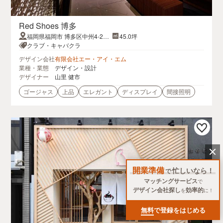
Red Shoes 博多
福岡県福岡市 博多区中州4-2グ
45.0坪
ランビル6階
クラブ・キャバクラ
デザイン会社
有限会社エー・アイ・エム
業種・業態
デザイン・設計
デザイナー
山里 健市
ゴージャス
上品
エレガント
ディスプレイ
間接照明
開業準備
忙しいなら！
で
マッチングサービス
で
デザイン会社探し
効率的
を
に！
無料
で登録をはじめる