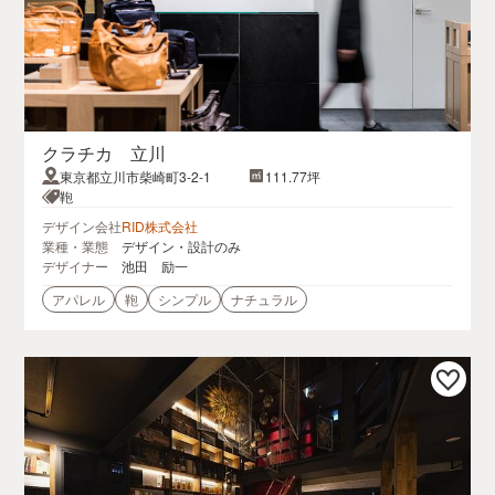
クラチカ 立川
東京都立川市柴崎町3-2-1
111.77坪
鞄
デザイン会社
RID株式会社
業種・業態
デザイン・設計のみ
デザイナー
池田 励一
アパレル
鞄
シンプル
ナチュラル