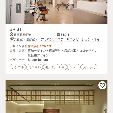
BRIST
兵庫県神戸市
54.0坪
美容室・理容室・ヘアサロン, エステ・リラクゼーション・ネイル
サロン
デザイン会社
株式会社ambient
業種・業態
店舗デザイン・店舗設計・店舗施工・ロゴデザイン・
販促物デザイン
デザイナー
Shogo Tamura
シンプル
ミニマル
モルタル
白
グレー
おしゃれ