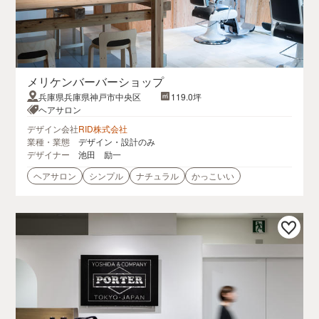
メリケンバーバーショップ
兵庫県兵庫県神戸市中央区
119.0坪
ヘアサロン
デザイン会社
RID株式会社
業種・業態
デザイン・設計のみ
デザイナー
池田 励一
ヘアサロン
シンプル
ナチュラル
かっこいい