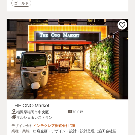
ゴールド
THE ONO Market
福岡県福岡市中央区
70.0坪
マルシェ＆レストラン
デザイン会社
インテクレア株式会社 '26
業種・業態
出店企画・デザイン・設計・設計監理（施工会社紹