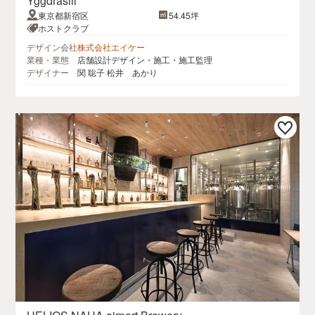
Yggdrasill
東京都新宿区
54.45坪
ホストクラブ
デザイン会社
株式会社エイケー
業種・業態
店舗設計デザイン・施工・施工監理
デザイナー
関 聡子 松井 あかり