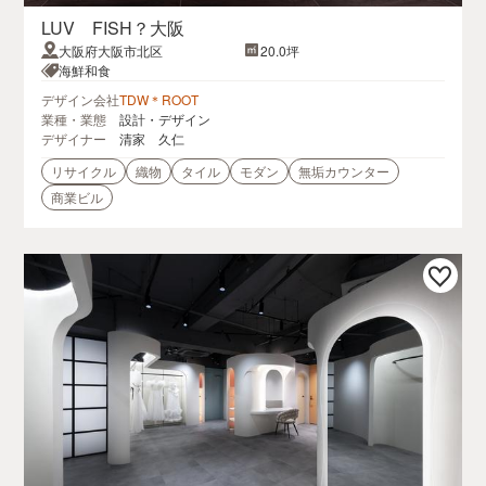
LUV FISH？大阪
大阪府大阪市北区
20.0坪
海鮮和食
デザイン会社
TDW＊ROOT
業種・業態
設計・デザイン
デザイナー
清家 久仁
リサイクル
織物
タイル
モダン
無垢カウンター
商業ビル