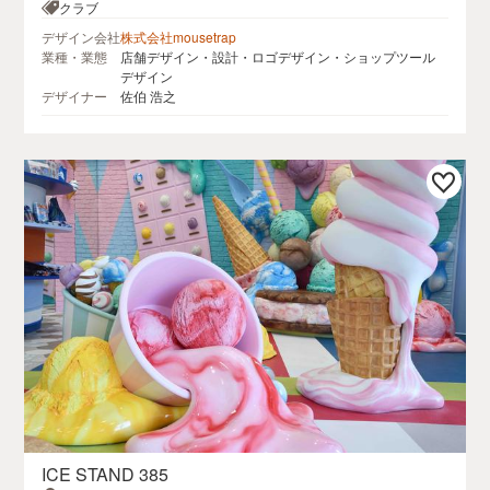
丁目８−２６フクビル5F
クラブ
デザイン会社
株式会社mousetrap
業種・業態
店舗デザイン・設計・ロゴデザイン・ショップツール
デザイン
デザイナー
佐伯 浩之
ICE STAND 385