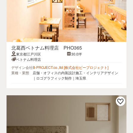
北葛西ベトナム料理店 PHO365
東京都江戸川区
30.0坪
ベトナム料理店
デザイン会社
B-PROJECT.co.,ltd [株式会社ビープロジェクト]
業種・業態
店舗・オフィスの内装設計施工・インテリアデザイン
｜ロゴグラフィック制作｜埼玉県