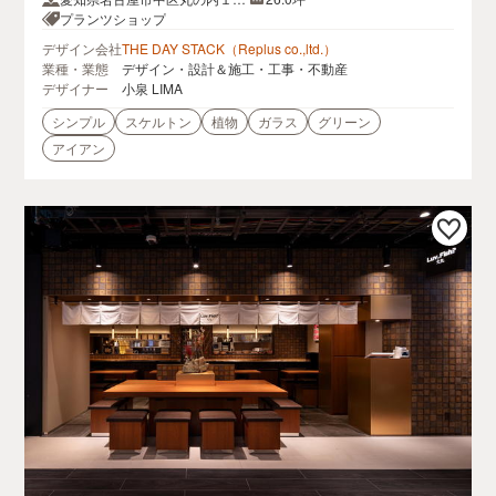
目１−８児玉ビル 1F
プランツショップ
デザイン会社
THE DAY STACK（Replus co.,ltd.）
業種・業態
デザイン・設計＆施工・工事・不動産
デザイナー
小泉 LIMA
シンプル
スケルトン
植物
ガラス
グリーン
アイアン