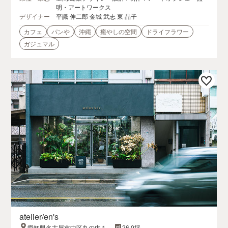
明・アートワークス
デザイナー
平識 伸二郎 金城 武志 東 晶子
カフェ
パンや
沖縄
癒やしの空間
ドライフラワー
ガジュマル
atelier/en's
愛知県名古屋市中区丸の内１丁
26.0坪