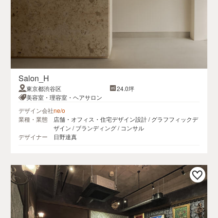
Salon_H
東京都渋谷区
24.0坪
美容室・理容室・ヘアサロン
デザイン会社
ne/o
業種・業態
店舗・オフィス・住宅デザイン設計 / グラフフィックデ
ザイン / ブランディング / コンサル
デザイナー
日野達真