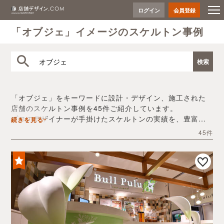
ログイン
会員登録
「オブジェ」イメージのスケルトン事例
「オブジェ」をキーワードに設計・デザイン、施工された
店舗のスケルトン事例を45件ご紹介しています。
プロのデザイナーが手掛けたスケルトンの実績を、豊富な
続きを見る
写真とともにご確認いただけます。
45件
デザイン内装会社探しや費用感の把握など、「オブジェ」
の店舗イメージを固めるヒントとしてぜひお役立てくださ
い。