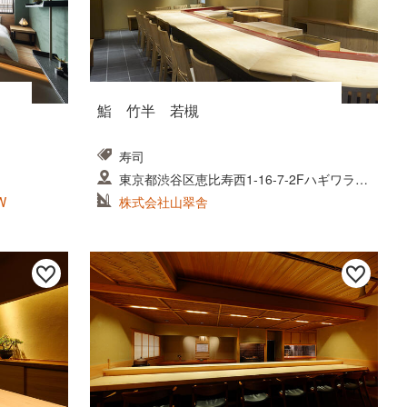
鮨 竹半 若槻
寿司
東京都渋谷区恵比寿西1-16-7-2Fハギワラビ
ルディング ナナ
W
株式会社山翠舎