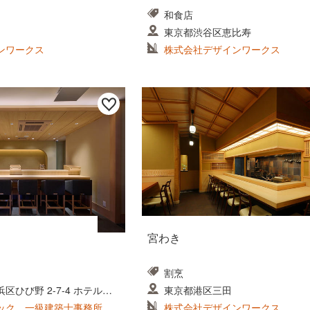
和食店
東京都渋谷区恵比寿
ンワークス
株式会社デザインワークス
宮わき
割烹
区ひび野 2-7-4 ホテルシ
東京都港区三田
ARI BAY
ック 一級建築士事務所
株式会社デザインワークス