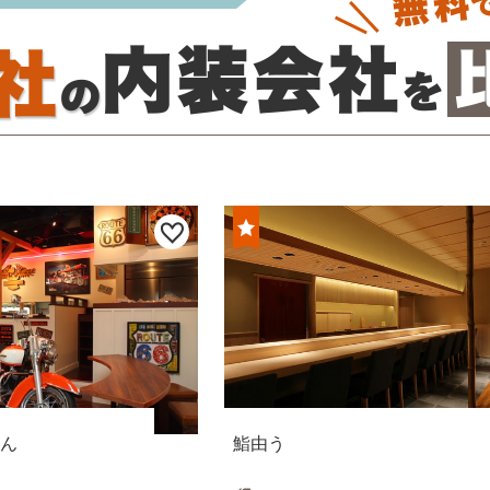
ん
鮨由う