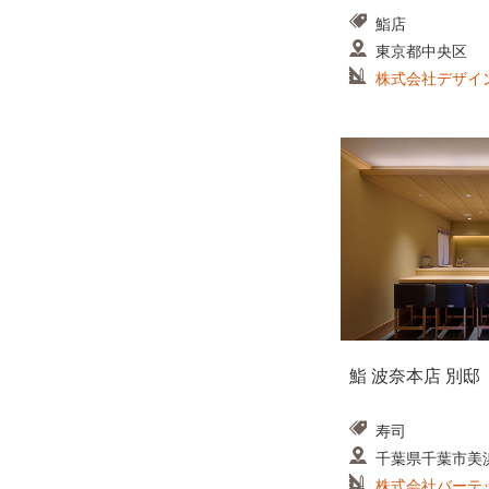
鮨店
東京都中央区
株式会社デザイ
鮨 波奈本店 別邸
寿司
千葉県千葉市美浜
ュランザ MAKUH
株式会社バーテ