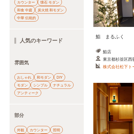
カウンター
懐石 モダン
和食 中庭
炭火焼 和モダン
中華 伝統的
鮨 まるふく
人気のキーワード
鮨店
東京都杉並区西荻南
雰囲気
株式会社松下ト
おしゃれ
和モダン
DIY
モダン
シンプル
ナチュラル
アンティーク
部分
外観
カウンター
照明