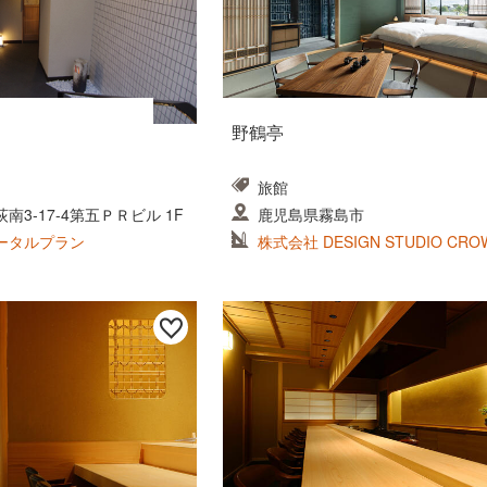
野鶴亭
旅館
3-17-4第五ＰＲビル 1F
鹿児島県霧島市
ータルプラン
株式会社 DESIGN STUDIO CRO