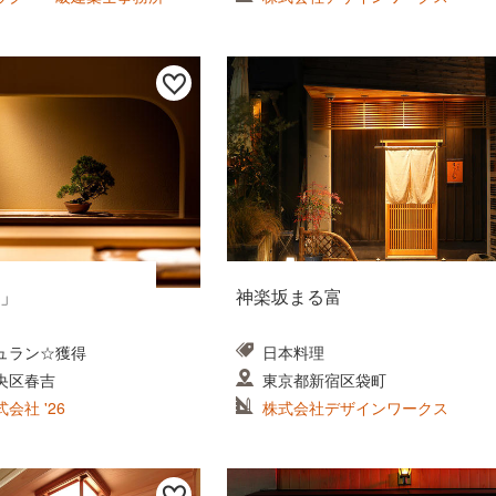
」
神楽坂まる富
ュラン☆獲得
日本料理
央区春吉
東京都新宿区袋町
会社 '26
株式会社デザインワークス