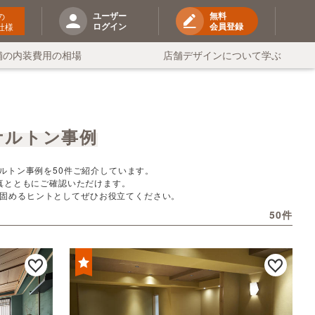
ユーザー
無料
の
ログイン
会員登録
社様
舗の内装費用の相場
店舗デザインについて学ぶ
ケルトン事例
ルトン事例を50件ご紹介しています。
真とともにご確認いただけます。
固めるヒントとしてぜひお役立てください。
50件