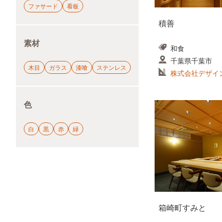
ファサード
看板
積善
素材
和食
千葉県千葉市
木目
ガラス
漆喰
ステンレス
株式会社デザイ
色
白
黒
赤
緑
箱崎町すみと