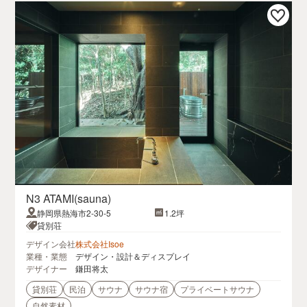
N3 ATAMI(sauna)
静岡県熱海市2-30-5
1.2坪
貸別荘
デザイン会社
株式会社Isoe
業種・業態
デザイン・設計＆ディスプレイ
デザイナー
鎌田将太
貸別荘
民泊
サウナ
サウナ宿
プライベートサウナ
自然素材