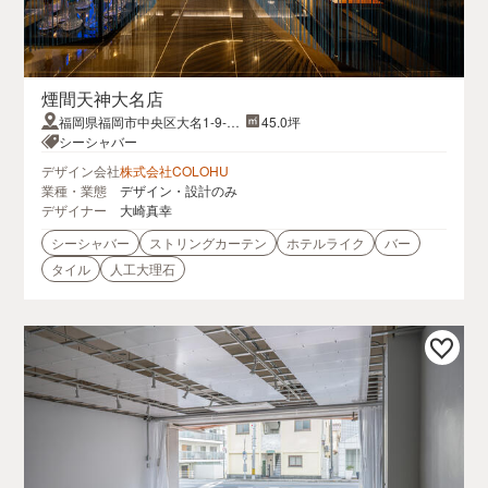
煙間天神大名店
福岡県福岡市中央区大名1-9-22
45.0坪
大名ハーモニー2F
シーシャバー
デザイン会社
株式会社COLOHU
業種・業態
デザイン・設計のみ
デザイナー
大崎真幸
シーシャバー
ストリングカーテン
ホテルライク
バー
タイル
人工大理石