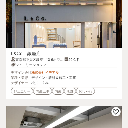
L&Co 銀座店
東京都中央区銀座1-13-6ホワイ
20.0坪
ト銀座ビル1F
ジュエリーショップ
デザイン会社
株式会社イデアル
業種・業態
デザイン・設計＆施工・工事
デザイナー
松井 くみ
ジュエリー
内装工事
内装
店舗
おしゃれ