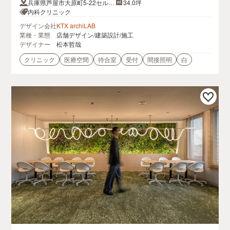
兵庫県芦屋市大原町5-22セルフ
34.0坪
リッジ芦屋1F
内科クリニック
デザイン会社
KTX archiLAB
業種・業態
店舗デザイン/建築設計/施工
デザイナー
松本哲哉
クリニック
医療空間
待合室
受付
間接照明
白