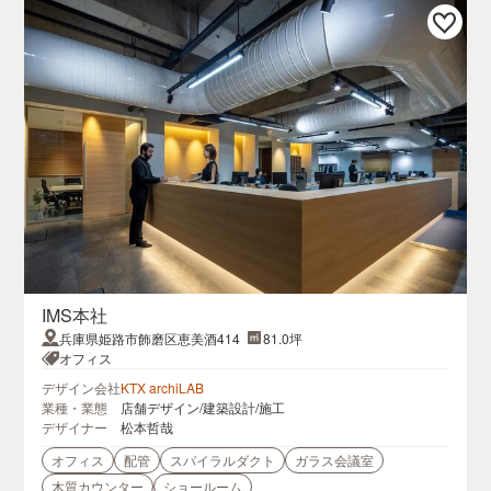
IMS本社
兵庫県姫路市飾磨区恵美酒414
81.0坪
オフィス
デザイン会社
KTX archiLAB
業種・業態
店舗デザイン/建築設計/施工
デザイナー
松本哲哉
オフィス
配管
スパイラルダクト
ガラス会議室
木質カウンター
ショールーム