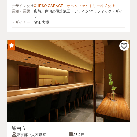
デザイン会社
OHESO GARAGE オヘソファクトリー株式会社
業種・業態
店舗、住宅の設計施工・デザイン/グラフィックデザイ
ン
デザイナー
藤江 大樹
鮨由う
東京都中央区銀座
35.0坪