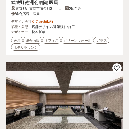
武蔵野徳洲会病院 医局
東京都西東京市向台町3丁目5
25.71坪
番48号
総合病院・医局
デザイン会社
KTX archiLAB
業種・業態
店舗デザイン/建築設計/施工
デザイナー
松本哲哉
医局
総合病院
オフィス
グリーンウォール
ガラス
ホテルラウンジ