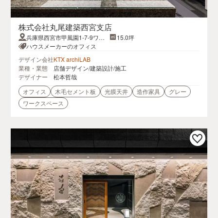
株式会社丸尾建築西宮支店
兵庫県西宮市甲風園1-7-9ワー
15.0坪
クステージ西宮北口Ⅱ 301号室
ハウスメーカーのオフィス
デザイン会社
KTX archiLAB
業種・業態
店舗デザイン/建築設計/施工
デザイナー
松本哲哉
オフィス
木毛セメント板
光膜天井
造作家具
グレー
ワークスペース