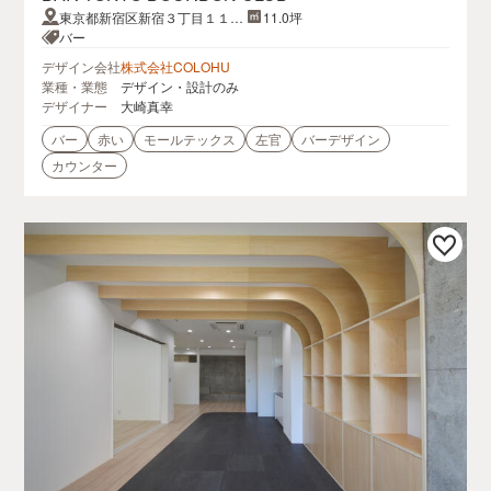
東京都新宿区新宿３丁目１１
11.0坪
−１３ 新宿土地建物第３ビル B
バー
1-A
デザイン会社
株式会社COLOHU
業種・業態
デザイン・設計のみ
デザイナー
大崎真幸
バー
赤い
モールテックス
左官
バーデザイン
カウンター