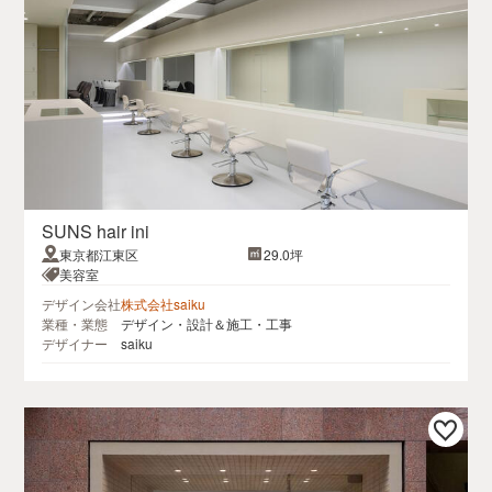
SUNS hair ini
東京都江東区
29.0坪
美容室
デザイン会社
株式会社saiku
業種・業態
デザイン・設計＆施工・工事
デザイナー
saiku