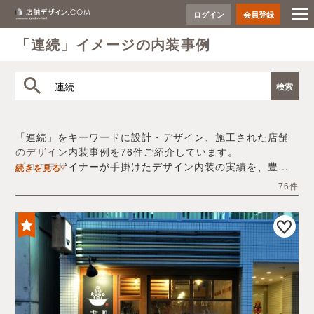
ログイン
会員登録
「連続」イメージの内装事例
「連続」をキーワードに設計・デザイン、施工された店舗
のデザイン内装事例を76件ご紹介しています。
プロのデザイナーが手掛けたデザイン内装の実績を、豊富
続きを見る
な写真とともにご確認いただけます。
76件
デザイン内装会社探しや費用感の把握など、「連続」の店
舗イメージを固めるヒントとしてぜひお役立てください。