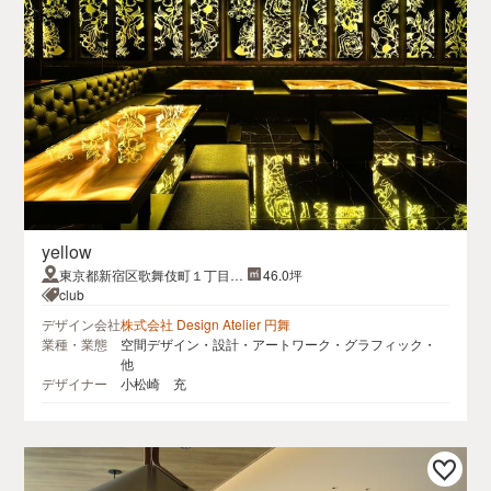
yellow
東京都新宿区歌舞伎町１丁目１
46.0坪
２−９
club
デザイン会社
株式会社 Design Atelier 円舞
業種・業態
空間デザイン・設計・アートワーク・グラフィック・
他
デザイナー
小松崎 充