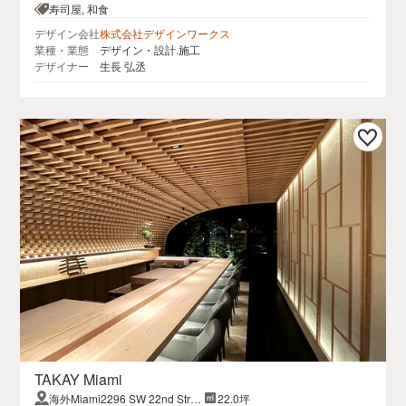
寿司屋, 和食
デザイン会社
株式会社デザインワークス
業種・業態
デザイン・設計.施工
デザイナー
生長 弘丞
TAKAY Miami
海外Miami2296 SW 22nd Stre
22.0坪