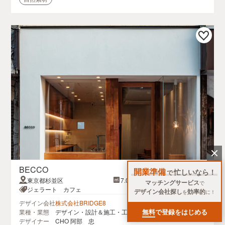
BECCO
開業準備
忙しいなら！
で
東京都杉並区
7.0坪
マッチングサービス
で
ジェラート カフェ
デザイン会社探し
効率的
を
に！
デザイン会社
株式会社BRIDGE8
無料
で登録をはじめる
業種・業態
デザイン・設計＆施工・工事
デザイナー
CHO 阿部 忠