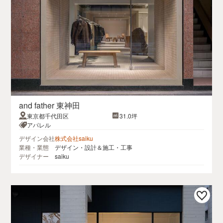
and father 東神田
東京都千代田区
31.0坪
アパレル
デザイン会社
株式会社saiku
業種・業態
デザイン・設計＆施工・工事
デザイナー
saiku