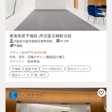
東進衛星予備校 JR京阪京橋駅北校
大阪府大阪市都島区東野田町2
47.0坪
丁目9晃進ビル8F
予備校
デザイン会社
KTX archiLAB
業種・業態
店舗デザイン/建築設計/施工
デザイナー
松本哲哉
予備校
鏡面天井
ガラス間仕切り
受付カウンター
面談スペース
青い椅子