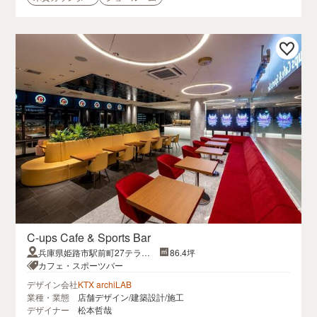
C-ups Cafe & Sports Bar
兵庫県姫路市駅前町27テラッ
86.4坪
ソ姫路4F
カフェ・スポーツバー
デザイン会社
KTX archiLAB
業種・業態
店舗デザイン/建築設計/施工
デザイナー
松本哲哉