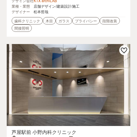
デザイン会社
KTX archiLAB
業種・業態
店舗デザイン/建築設計/施工
デザイナー
松本哲哉
歯科クリニック
木目
ガラス
プライバシー
段階改装
間接照明
芦屋駅前 小野内科クリニック