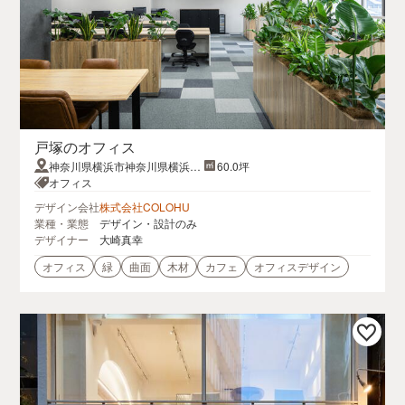
戸塚のオフィス
神奈川県横浜市神奈川県横浜市
60.0坪
戸塚区戸塚4711番地1オセアン
オフィス
矢沢ビル
デザイン会社
株式会社COLOHU
業種・業態
デザイン・設計のみ
デザイナー
大崎真幸
オフィス
緑
曲面
木材
カフェ
オフィスデザイン