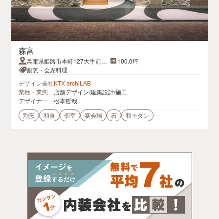
森富
兵庫県姫路市本町127大手前ダ
100.0坪
イネンBLD.Ⅱ1･2Ｆ
割烹・会席料理
デザイン会社
KTX archiLAB
業種・業態
店舗デザイン/建築設計/施工
デザイナー
松本哲哉
割烹
和食
個室
宴会場
石
和モダン