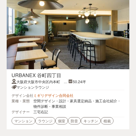
URBANEX 谷町四丁目
大阪府大阪市中央区内本町 一
50.24坪
丁目アーバネックス谷町四丁目
マンションラウンジ
デザイン会社
ミギリデザイン合同会社
業種・業態
空間デザイン・設計・家具選定納品・施工会社紹介・
物件診断・事業相談
デザイナー
三宅右記
マンション
ラウンジ
個室
防音
キッチン
植栽