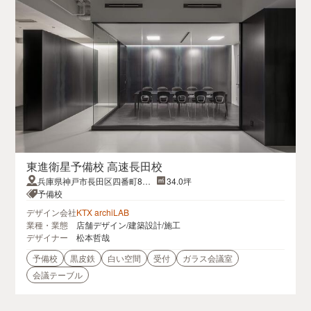
東進衛星予備校 高速長田校
兵庫県神戸市長田区四番町8丁
34.0坪
目3長田セントラルビル4F
予備校
デザイン会社
KTX archiLAB
業種・業態
店舗デザイン/建築設計/施工
デザイナー
松本哲哉
予備校
黒皮鉄
白い空間
受付
ガラス会議室
会議テーブル