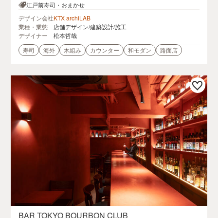
etFL 33145, USA
江戸前寿司・おまかせ
デザイン会社
KTX archiLAB
業種・業態
店舗デザイン/建築設計/施工
デザイナー
松本哲哉
寿司
海外
木組み
カウンター
和モダン
路面店
BAR TOKYO BOURBON CLUB