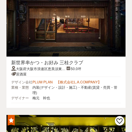
新世界串かつ・お好み 三桂クラブ
大阪府大阪市浪速区恵美須東3-
50.0坪
2-17
居酒屋
デザイン会社
PLUM PLAN 【株式会社L.A.COMPANY】
業種・業態
内装(デザイン・設計・施工)・不動産(賃貸・売買・管
理)
デザイナー
梅元 幹也