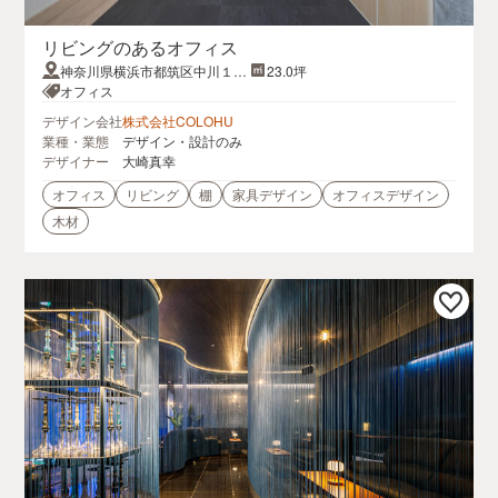
リビングのあるオフィス
神奈川県横浜市都筑区中川１丁
23.0坪
目１７−１２
オフィス
デザイン会社
株式会社COLOHU
業種・業態
デザイン・設計のみ
デザイナー
大崎真幸
オフィス
リビング
棚
家具デザイン
オフィスデザイン
木材