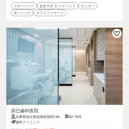
スポーツバー
波形天井
ステンレス
モニター
赤いベンチ
ガラスファサード
辰巳歯科医院
兵庫県加古郡稲美町国岡1464-
82.76坪
20
歯科クリニック