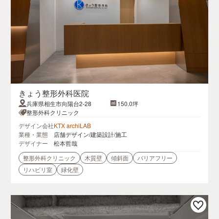
きょう整形外科医院
兵庫県相生市向陽台2-28
150.0坪
整形外科クリニック
デザイン会社
KTX archiLAB
業種・業態
店舗デザイン/建築設計/施工
デザイナー
松本哲哉
整形外科クリニック
木質壁
傾斜面
バリアフリー
リハビリ室
緑化壁