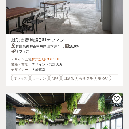
就労支援施設B型オフィス
兵庫県神戸市中央区山本通４丁
26.0坪
目26-13
オフィス
デザイン会社
株式会社COLOHU
業種・業態
デザイン・設計のみ
デザイナー
大崎真幸
オフィス
カーテン
地域
自然光
モルタル
明るい