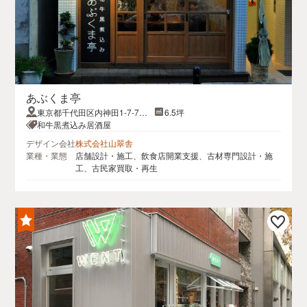
あぶくま亭
東京都千代田区内神田1-7-7ル
6.5坪
ネッサ大手町
和牛黒煮込み居酒屋
デザイン会社
株式会社山翠舎
業種・業態
店舗設計・施工、飲食店開業支援、古材専門設計・施
工、古民家買取・再生