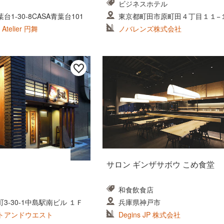
ビジネスホテル
1-30-8CASA青葉台101
東京都町田市原町田４丁目１１−
Atelier 円舞
ノバレンズ株式会社
サロン ギンザサボウ こめ食堂
和食飲食店
3-30-1中島駅南ビル １Ｆ
兵庫県神戸市
トアンドウエスト
Degins JP 株式会社