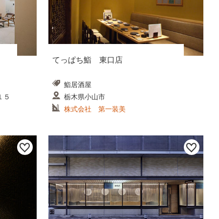
てっぱち鮨 東口店
鮨居酒屋
１５
栃木県小山市
株式会社 第一装美