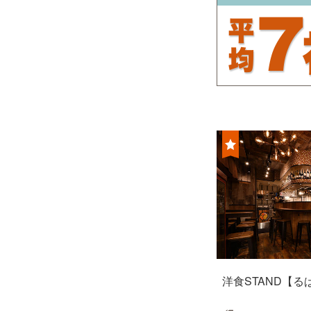
洋食STAND【る