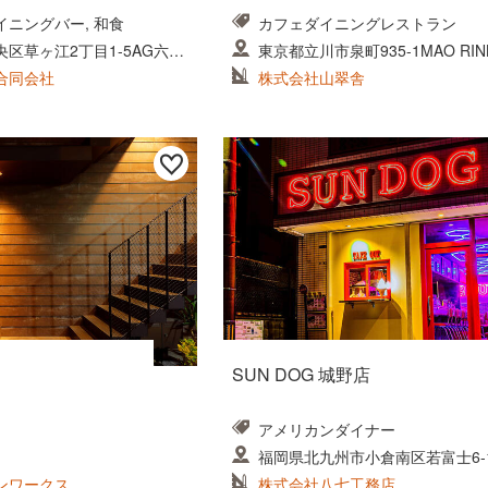
ニングバー, 和食
カフェダイニングレストラン
区草ヶ江2丁目1-5AG六本
東京都立川市泉町935-1MAO RINK
合同会社
株式会社山翠舎
SUN DOG 城野店
アメリカンダイナー
福岡県北九州市小倉南区若富士6-
ンワークス
株式会社八七工務店